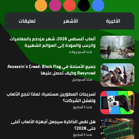
‫X
فيسبوك
‫YouTube
انستقرام
ملخص
الموقع
الأخيرة
الأشهر
تعليقات
RSS
ألعاب أغسطس 2026: شهر مزدحم بالمغامرات
والرعب والعودة إلى العوالم الشهيرة
منذ أسبوع واحد
جميع الأسلحة في Assassin’s Creed: Black Flag
Resynced وكيف تحصل عليها
منذ أسبوعين
تسريحات المطورين مستمرة: لماذا تنجح الألعاب
وتفشل الشركات؟
منذ 3 أسابيع
هل نقص الذاكرة سيجعل أجهزة الألعاب أغلى
حتى 2028؟
منذ 3 أسابيع