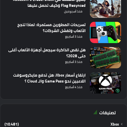
Flag Resynced وكيف تحصل عليها
منذ أسبوعين
تسريحات المطورين مستمرة: لماذا تنجح
الألعاب وتفشل الشركات؟
منذ 3 أسابيع
هل نقص الذاكرة سيجعل أجهزة الألعاب أغلى
حتى 2028؟
منذ 3 أسابيع
ارتفاع أسعار Xbox: هل تدفع مايكروسوفت
اللاعبين نحو Game Pass والـ Cloud ؟
منذ 4 أسابيع
تصنيفات
(10٬481)
Xbox