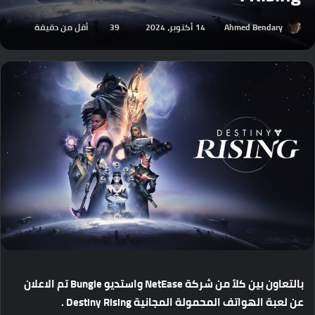
Ahmed Bendary
14 أكتوبر، 2024
39
أقل من دقيقة
بالتعاون
بين
كلاً
من
شركة
NetEase
واستديو
Bungie
تم
الاعلان
عن
لعبة
الهواتف
المحمولة
المجانية
Destiny Rising .