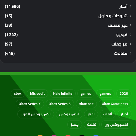
أخبار
(11٬596)
شروحات و حلول
(15)
غير مصنف
(28)
فيديو
(1٬242)
مراجعات
(97)
مقالات
(445)
xbox
Microsoft
Halo Infinite
games
gamers
2020
Xbox Series X
Xbox Series S
xbox one
Xbox Game pass
أخبار
ألعاب
اخبار
اكس بوكس
اكس بوكس العرب
اكسبوكس ون
تقنية
جيمز