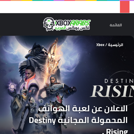
تسجيل 
ال
القائمة
الرئيسية
/
Xbox
الاعلان عن لعبة الهواتف
المحمولة المجانية Destiny
Rising .