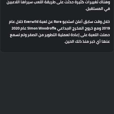
وهناك
تغييرات
كثيرة
حدثت
على
طريقة
اللعب
سيراها
اللاعبين
في
المستقبل
.
خلال
وقت
سابق
أعلن
استديو
Rare
عن
لعبة
Everwild
خلال
عام
2019
ومع
خروج
المخرج
الابداعي
Simon Woodroffe
عام
2020
حصلت
اللعبة
على
إعادة
لعملية
التطوير
من
الصفر
ولم
نسمع
عنها
أي
خبر
منذ
ذلك
الحين
.