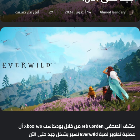
Ahmed Bendary
14 أكتوبر، 2024
27
أقل من دقيقة
كشف
الصحفي
Jeb Corden
من
خلال
بودكاست
XboxTwo
أن
عملية
تطوير
لعبة
Everwild
تسير
بشكل
جيد
حتى
الآن