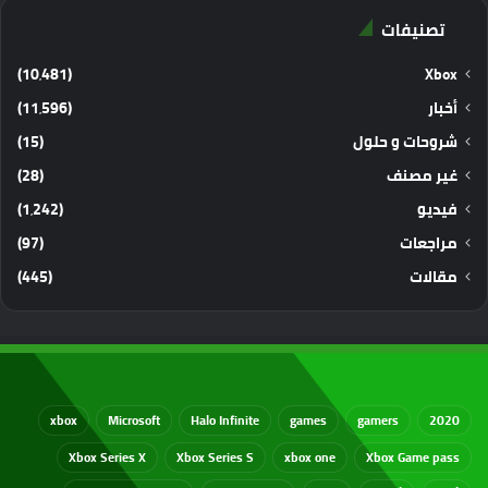
تصنيفات
(10٬481)
Xbox
أخبار
(11٬596)
شروحات و حلول
(15)
غير مصنف
(28)
فيديو
(1٬242)
مراجعات
(97)
مقالات
(445)
xbox
Microsoft
Halo Infinite
games
gamers
2020
Xbox Series X
Xbox Series S
xbox one
Xbox Game pass