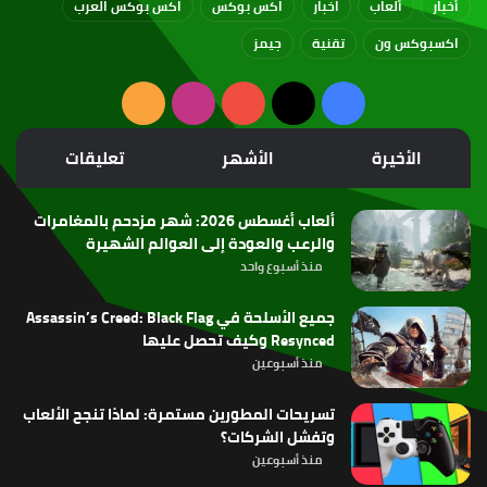
أخبار
ألعاب
اخبار
اكس بوكس
اكس بوكس العرب
اكسبوكس ون
تقنية
جيمز
‫X
فيسبوك
‫YouTube
انستقرام
ملخص
الموقع
الأخيرة
الأشهر
تعليقات
RSS
ألعاب أغسطس 2026: شهر مزدحم بالمغامرات
والرعب والعودة إلى العوالم الشهيرة
منذ أسبوع واحد
جميع الأسلحة في Assassin’s Creed: Black Flag
Resynced وكيف تحصل عليها
منذ أسبوعين
تسريحات المطورين مستمرة: لماذا تنجح الألعاب
وتفشل الشركات؟
منذ أسبوعين