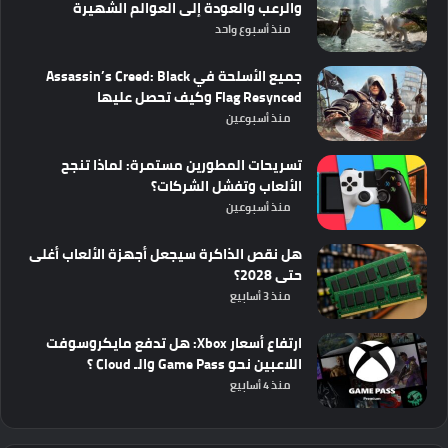
والرعب والعودة إلى العوالم الشهيرة
منذ أسبوع واحد
جميع الأسلحة في Assassin’s Creed: Black
Flag Resynced وكيف تحصل عليها
منذ أسبوعين
تسريحات المطورين مستمرة: لماذا تنجح
الألعاب وتفشل الشركات؟
منذ أسبوعين
هل نقص الذاكرة سيجعل أجهزة الألعاب أغلى
حتى 2028؟
منذ 3 أسابيع
ارتفاع أسعار Xbox: هل تدفع مايكروسوفت
اللاعبين نحو Game Pass والـ Cloud ؟
منذ 4 أسابيع