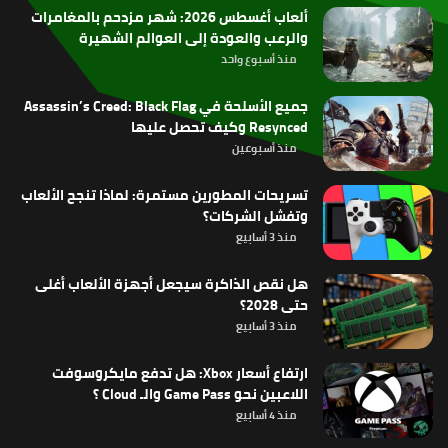
ألعاب أغسطس 2026: شهر مزدحم بالمغامرات
والرعب والعودة إلى العوالم الشهيرة
منذ أسبوع واحد
جميع الأسلحة في Assassin’s Creed: Black Flag
Resynced وكيف تحصل عليها
منذ أسبوعين
تسريحات المطورين مستمرة: لماذا تنجح الألعاب
وتفشل الشركات؟
منذ 3 أسابيع
هل نقص الذاكرة سيجعل أجهزة الألعاب أغلى
حتى 2028؟
منذ 3 أسابيع
ارتفاع أسعار Xbox: هل تدفع مايكروسوفت
اللاعبين نحو Game Pass والـ Cloud ؟
منذ 4 أسابيع