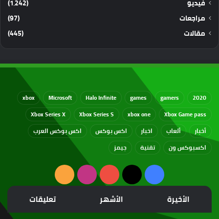
فيديو
(1٬242)
مراجعات
(97)
مقالات
(445)
xbox
Microsoft
Halo Infinite
games
gamers
2020
Xbox Series X
Xbox Series S
xbox one
Xbox Game pass
أخبار
ألعاب
اخبار
اكس بوكس
اكس بوكس العرب
اكسبوكس ون
تقنية
جيمز
‫X
فيسبوك
‫YouTube
انستقرام
ملخص
الموقع
الأخيرة
الأشهر
تعليقات
RSS