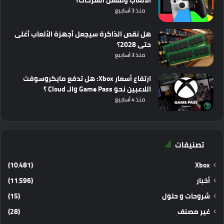
الألعاب وتفشل الشركات؟
منذ 3 أسابيع
هل نقص الذاكرة سيجعل أجهزة الألعاب أغلى
حتى 2028؟
منذ 3 أسابيع
ارتفاع أسعار Xbox: هل تدفع مايكروسوفت
اللاعبين نحو Game Pass والـ Cloud ؟
منذ 4 أسابيع
تصنيفات
(10٬481)
Xbox
أخبار
(11٬596)
شروحات و حلول
(15)
غير مصنف
(28)