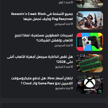
منذ 7 أيام
جميع الأسلحة في Assassin’s Creed: Black
Flag Resynced وكيف تحصل عليها
منذ أسبوعين
تسريحات المطورين مستمرة: لماذا تنجح
الألعاب وتفشل الشركات؟
منذ أسبوعين
هل نقص الذاكرة سيجعل أجهزة الألعاب أغلى
حتى 2028؟
منذ 3 أسابيع
ارتفاع أسعار Xbox: هل تدفع مايكروسوفت
اللاعبين نحو Game Pass والـ Cloud ؟
منذ 4 أسابيع