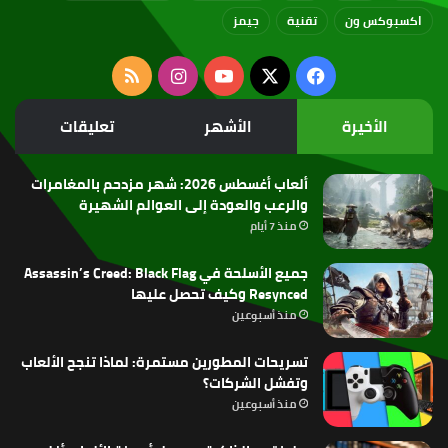
اكسبوكس ون
تقنية
جيمز
‫X
فيسبوك
‫YouTube
انستقرام
ملخص
الموقع
الأخيرة
الأشهر
تعليقات
RSS
ألعاب أغسطس 2026: شهر مزدحم بالمغامرات
والرعب والعودة إلى العوالم الشهيرة
منذ 7 أيام
جميع الأسلحة في Assassin’s Creed: Black Flag
Resynced وكيف تحصل عليها
منذ أسبوعين
تسريحات المطورين مستمرة: لماذا تنجح الألعاب
وتفشل الشركات؟
منذ أسبوعين