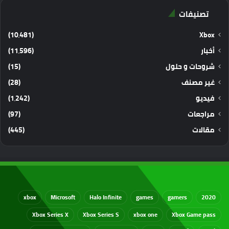
تصنيفات
(10٬481)
Xbox
أخبار
(11٬596)
شروحات و حلول
(15)
غير مصنف
(28)
فيديو
(1٬242)
مراجعات
(97)
مقالات
(445)
xbox
Microsoft
Halo Infinite
games
gamers
2020
Xbox Series X
Xbox Series S
xbox one
Xbox Game pass