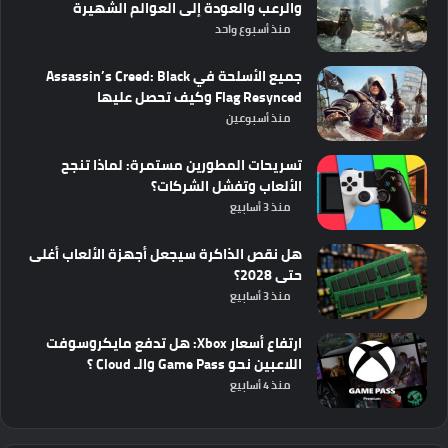
والرعب والعودة إلى العوالم الشهيرة
منذ أسبوع واحد
جميع الأسلحة في Assassin’s Creed: Black
Flag Resynced وكيف تحصل عليها
منذ أسبوعين
تسريحات المطورين مستمرة: لماذا تنجح
الألعاب وتفشل الشركات؟
منذ 3 أسابيع
هل نقص الذاكرة سيجعل أجهزة الألعاب أغلى
حتى 2028؟
منذ 3 أسابيع
ارتفاع أسعار Xbox: هل تدفع مايكروسوفت
اللاعبين نحو Game Pass والـ Cloud ؟
منذ 4 أسابيع