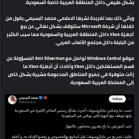
بشكل
طبيعي
داخل
المنطقة
العربية
خاصة
السعودية
.
ويأتي
ذلك
بعد
تغريدة
نشرها
الاعلامي
محمد
البسيمي
يقول
من
خلالها
أن
شركة
Microsoft
ستتوقف
بشكل
نهائي
عن
بيع
أجهزة
Xbox
داخل
المنطقة
العربية
والسعودية
مما
سبب
الكثير
من
البلبلة
داخل
مجتمع
الألعاب
العربي
.
موقع
Windows Central
تواصل
مع
Ami Silverman
المسؤولة
عن
قسم
المستهلكين
داخل
Xbox
وأكدت
أن
أجهزة
Xbox
ما
زالت
متوفرة
في
جميع
المناطق
المدعومة
مشيرة
بشكل
خاص
إلى
المملكة
العربية
السعودية
.