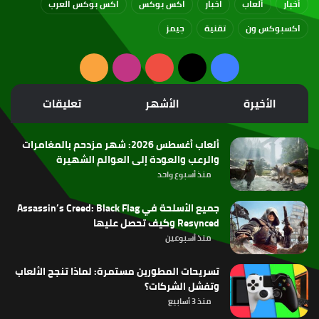
أخبار
ألعاب
اخبار
اكس بوكس
اكس بوكس العرب
اكسبوكس ون
تقنية
جيمز
‫X
فيسبوك
‫YouTube
انستقرام
ملخص
الموقع
الأخيرة
الأشهر
تعليقات
RSS
ألعاب أغسطس 2026: شهر مزدحم بالمغامرات
والرعب والعودة إلى العوالم الشهيرة
منذ أسبوع واحد
جميع الأسلحة في Assassin’s Creed: Black Flag
Resynced وكيف تحصل عليها
منذ أسبوعين
تسريحات المطورين مستمرة: لماذا تنجح الألعاب
وتفشل الشركات؟
منذ 3 أسابيع