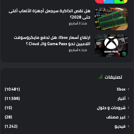
هل نقص الذاكرة سيجعل أجهزة الألعاب أغلى
حتى 2028؟
منذ 3 أسابيع
ارتفاع أسعار Xbox: هل تدفع مايكروسوفت
اللاعبين نحو Game Pass والـ Cloud ؟
منذ 4 أسابيع
تصنيفات
(10٬481)
Xbox
أخبار
(11٬596)
شروحات و حلول
(15)
غير مصنف
(28)
فيديو
(1٬242)