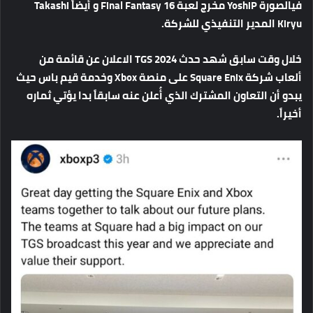
في
الصورة
YoshiP
مخرج
لعبة
Final Fantasy 16
و
أيضاً
Takashi
Kiryu
المدير
التنفيذي
للشركة
.
خلال
وقت
سابق
شهد
حدث
TGS 2024
الاعلان
عن
قائمة
من
ألعاب
شركة
Square Enix
على
منصة
Xbox
وخدمة
قيم
باس
حيث
يبدو
أن
التعاون
المشترك
الذي
أُعلن
عنه
سابقاً
بدا
يؤتي
ثماره
أخيراً
.