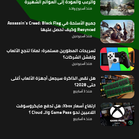
والرعب والعودة إلى العوالم الشهيرة
منذ أسبوع واحد
جميع الأسلحة في Assassin’s Creed: Black Flag
Resynced وكيف تحصل عليها
منذ أسبوعين
تسريحات المطورين مستمرة: لماذا تنجح الألعاب
وتفشل الشركات؟
منذ أسبوعين
هل نقص الذاكرة سيجعل أجهزة الألعاب أغلى
حتى 2028؟
منذ 3 أسابيع
ارتفاع أسعار Xbox: هل تدفع مايكروسوفت
اللاعبين نحو Game Pass والـ Cloud ؟
منذ 4 أسابيع