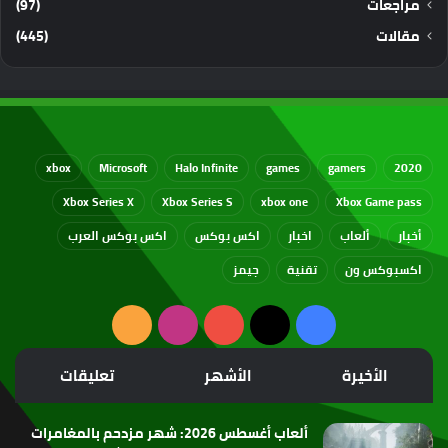
مراجعات
(97)
مقالات
(445)
xbox
Microsoft
Halo Infinite
games
gamers
2020
Xbox Series X
Xbox Series S
xbox one
Xbox Game pass
أخبار
ألعاب
اخبار
اكس بوكس
اكس بوكس العرب
اكسبوكس ون
تقنية
جيمز
‫X
فيسبوك
‫YouTube
انستقرام
ملخص
الموقع
الأخيرة
الأشهر
تعليقات
RSS
ألعاب أغسطس 2026: شهر مزدحم بالمغامرات