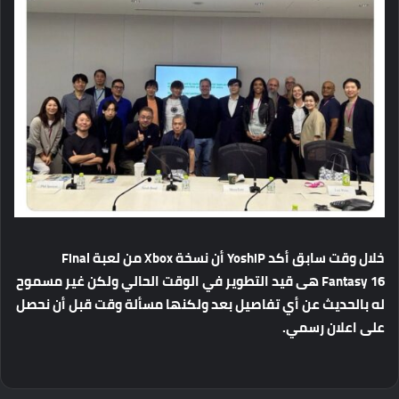
خلال
وقت
سابق
أكد
YoshiP
أن
نسخة
Xbox
من
لعبة
Final
Fantasy 16
هى
قيد
التطوير
في
الوقت
الحالي
ولكن
غير
مسموح
له
بالحديث
عن
أي
تفاصيل
بعد
ولكنها
مسألة
وقت
قبل
أن
نحصل
على
اعلان
رسمي
.