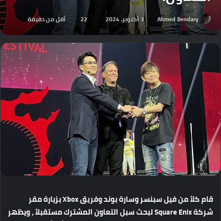
Ahmed Bendary
3 أكتوبر، 2024
22
أقل من دقيقة
قام
كلاً
من
فيل
سبنسر
وسارة
بوند
وفريق
Xbox
بزيارة
مقر
شركة
Square Enix
لبحث
سبل
التعاون
المشترك
مستقبلاً
،
ويظهر