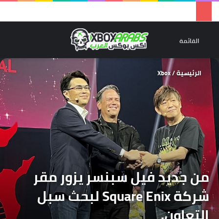
تسجيل 
ال
القائمة
الرئيسية
/
Xbox
من جديد فيل سبنسر يزور مقر
شركة Square Enix لبحث سبل
التعاون.