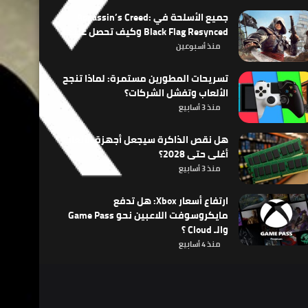
جميع الأسلحة في Assassin’s Creed:
Black Flag Resynced وكيف تحصل عليها
منذ أسبوعين
تسريحات المطورين مستمرة: لماذا تنجح
الألعاب وتفشل الشركات؟
منذ 3 أسابيع
هل نقص الذاكرة سيجعل أجهزة الألعاب
أغلى حتى 2028؟
منذ 3 أسابيع
ارتفاع أسعار Xbox: هل تدفع
مايكروسوفت اللاعبين نحو Game Pass
والـ Cloud ؟
منذ 4 أسابيع