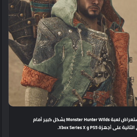
تعراض
لعبة
Monster Hunter Wilds
بشكل
كبير
أمام
الثانية
على
أجهزة
PS5
و
Xbox Series X.