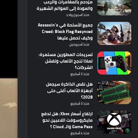
مزدحم بالمغامرات والرعب
والعودة إلى العوالم الشهيرة
منذ أسبوع واحد
جميع الأسلحة في Assassin’s
Creed: Black Flag Resynced
وكيف تحصل عليها
منذ أسبوعين
تسريحات المطورين مستمرة:
لماذا تنجح الألعاب وتفشل
الشركات؟
منذ 3 أسابيع
هل نقص الذاكرة سيجعل
أجهزة الألعاب أغلى حتى
2028؟
منذ 3 أسابيع
ارتفاع أسعار Xbox: هل تدفع
مايكروسوفت اللاعبين نحو
Game Pass والـ Cloud ؟
منذ 4 أسابيع