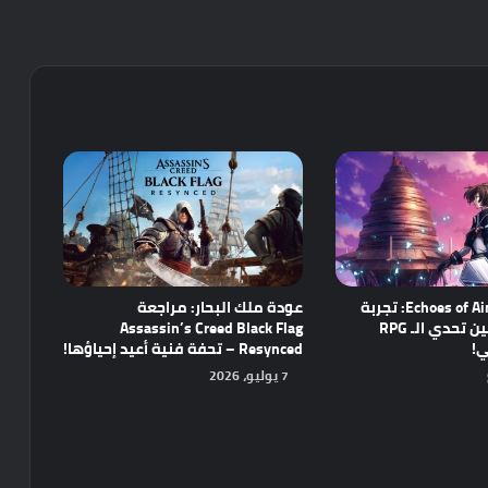
مراجعة Echoes of Aincrad: تجربة
عودة ملك البحار: مراجعة
واعدة تجمع بين تحدي الـ RPG
Assassin’s Creed Black Flag
ي!
Resynced – تحفة فنية أعيد إحياؤها!
7 يوليو، 2026