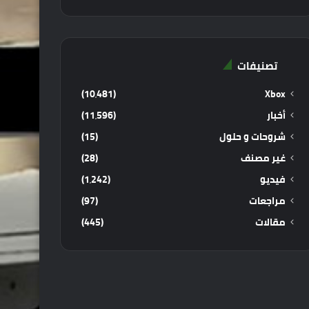
تصنيفات
(10٬481)
Xbox
أخبار
(11٬596)
شروحات و حلول
(15)
غير مصنف
(28)
فيديو
(1٬242)
مراجعات
(97)
مقالات
(445)