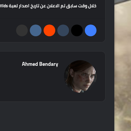
خلال
وقت
سابق
تم
الاعلان
عن
تاريخ
اصدار
لعبة
Monster Hunter Wilds
فيسبوك
‫X
‏Tumblr
‏Reddit
‏VKontakte
مشاركة عبر البريد
Ahmed Bendary