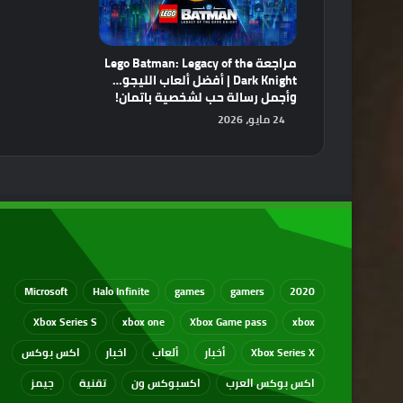
مراجعة Lego Batman: Legacy of the
Dark Knight | أفضل ألعاب الليجو…
وأجمل رسالة حب لشخصية باتمان!
24 مايو، 2026
Microsoft
Halo Infinite
games
gamers
2020
Xbox Series S
xbox one
Xbox Game pass
xbox
Xbox Series X
أخبار
ألعاب
اخبار
اكس بوكس
اكس بوكس العرب
اكسبوكس ون
تقنية
جيمز