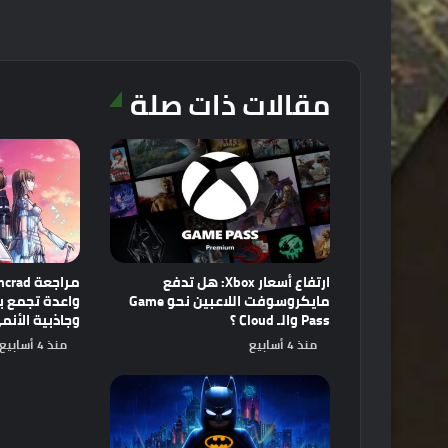
مقالات ذات صلة
ارتفاع أسعار Xbox: هل تدفع
مايكروسوفت اللاعبين نحو Game
Pass والـ Cloud ؟
وجاذبية الأنم
منذ 4 أسابيع
منذ 4 أسابيع