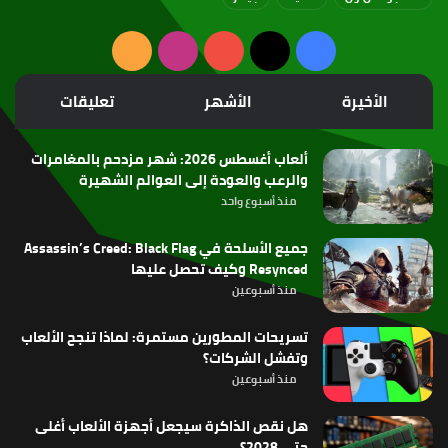
‫X
فيسبوك
‫YouTube
انستقرام
ملخص
الموقع
الأخيرة
الأشهر
تعليقات
RSS
ألعاب أغسطس 2026: شهر مزدحم بالمغامرات
والرعب والعودة إلى العوالم الشهيرة
منذ أسبوع واحد
جميع الأسلحة في Assassin’s Creed: Black Flag
Resynced وكيف تحصل عليها
منذ أسبوعين
تسريحات المطورين مستمرة: لماذا تنجح الألعاب
وتفشل الشركات؟
منذ أسبوعين
هل نقص الذاكرة سيجعل أجهزة الألعاب أغلى
حتى 2028؟