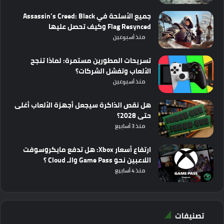
جميع الأسلحة في Assassin’s Creed: Black
Flag Resynced وكيف تحصل عليها
منذ أسبوعين
تسريحات المطورين مستمرة: لماذا تنجح
الألعاب وتفشل الشركات؟
منذ أسبوعين
هل نقص الذاكرة سيجعل أجهزة الألعاب أغلى
حتى 2028؟
منذ 3 أسابيع
ارتفاع أسعار Xbox: هل تدفع مايكروسوفت
اللاعبين نحو Game Pass والـ Cloud ؟
منذ 4 أسابيع
تصنيفات