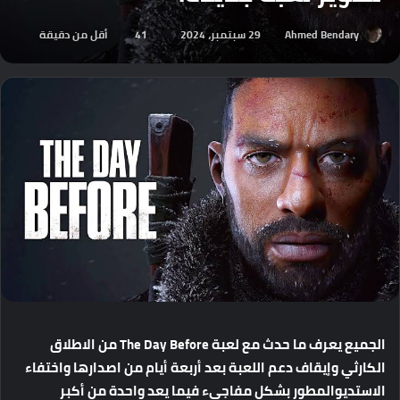
Ahmed Bendary
29 سبتمبر، 2024
41
أقل من دقيقة
الجميع
يعرف
ما
حدث
مع
لعبة
The Day Before
من
الاطلاق
الكارثي
وإيقاف
دعم
اللعبة
بعد
أربعة
أيام
من
اصدارها
واختفاء
الاستديو
المطور
بشكل
مفاجيء
فيما
يعد
واحدة
من
أكبر