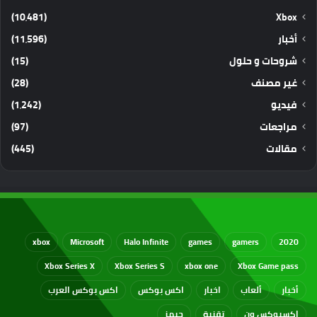
(10٬481)
Xbox
أخبار
(11٬596)
شروحات و حلول
(15)
غير مصنف
(28)
فيديو
(1٬242)
مراجعات
(97)
مقالات
(445)
xbox
Microsoft
Halo Infinite
games
gamers
2020
Xbox Series X
Xbox Series S
xbox one
Xbox Game pass
أخبار
ألعاب
اخبار
اكس بوكس
اكس بوكس العرب
اكسبوكس ون
تقنية
جيمز