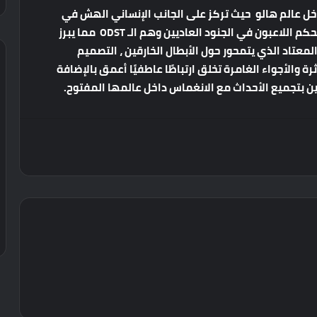
خل
عالم
هالو
حيث
تركز
على
الجانب
الإنساني
الهش
في
حكم
اللاعبون
في
الجنود
العاديين
وهم
الـ
ODST
مما
يبرز
لمعتاد
الذي
يتمحور
حول
الأبطال
الخارقين
،
التصميم
رة
والأجواء
الغامرة
تخلق
ارتباطًا
عاطفيًا
أعمق
بالإضافة
ين
بتجميع
الأحداث
مع
الانغماس
داخل
عالمها
المفتوح
.