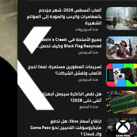
ألعاب أغسطس 2026: شهر مزدحم
بالمغامرات والرعب والعودة إلى العوالم
الشهيرة
منذ أسبوع واحد
جميع الأسلحة في Assassin’s Creed:
Black Flag Resynced وكيف تحصل عليها
منذ أسبوعين
تسريحات المطورين مستمرة: لماذا تنجح
الألعاب وتفشل الشركات؟
منذ أسبوعين
هل نقص الذاكرة سيجعل أجهزة الألعاب
أغلى حتى 2028؟
منذ 3 أسابيع
ارتفاع أسعار Xbox: هل تدفع
مايكروسوفت اللاعبين نحو Game Pass
والـ Cloud ؟