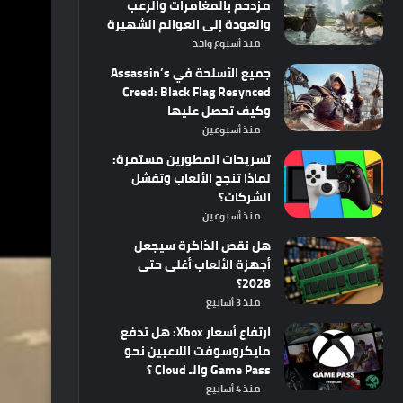
مزدحم بالمغامرات والرعب
والعودة إلى العوالم الشهيرة
منذ أسبوع واحد
جميع الأسلحة في Assassin’s
Creed: Black Flag Resynced
وكيف تحصل عليها
منذ أسبوعين
تسريحات المطورين مستمرة:
لماذا تنجح الألعاب وتفشل
الشركات؟
منذ أسبوعين
هل نقص الذاكرة سيجعل
أجهزة الألعاب أغلى حتى
2028؟
منذ 3 أسابيع
ارتفاع أسعار Xbox: هل تدفع
مايكروسوفت اللاعبين نحو
Game Pass والـ Cloud ؟
منذ 4 أسابيع