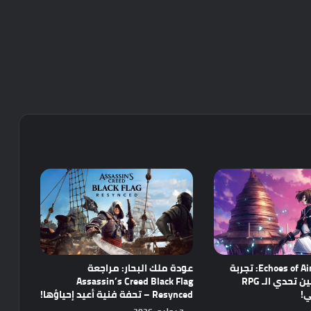
مراجعة Echoes of Aincrad: تجربة
عودة ملك البحار: مراجعة
واعدة تجمع بين تحدي الـ RPG
Assassin’s Creed Black Flag
ي!
Resynced – تحفة فنية أعيد إحياؤها!