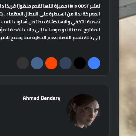
تعتبر
Halo ODST
مميزة
لأنها
تقدم
منظورًا
فريدًا
دا
المعركة
بدلاً
من
السيطرة
على
الأبطال
العظماء
،
يت
أهمية
التخفي
والاستكشاف
بدلاً
من
أسلوب
اللعب
ا
المفتوح
لمدينة
نيو
مومباسا
إلى
جانب
القصة
المؤث
إلى
ذلك
تتسم
القصة
بعدم
الخطية
مما
يسمح
للاعب
فيسبوك
‫X
‏Tumblr
‏Reddit
‏VKontakte
مشاركة عبر البريد
Ahmed Bendary