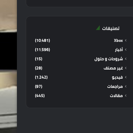
تصنيفات
(10٬481)
Xbox
أخبار
(11٬596)
شروحات و حلول
(15)
غير مصنف
(28)
فيديو
(1٬242)
مراجعات
(97)
مقالات
(445)