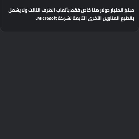
مبلغ
المليار
دولار
هنا
خاص
فقط
بألعاب
الطرف
الثالث
ولا
يشمل
بالطبع
العناوين
الأخرى
التابعة
لشركة
Microsoft.