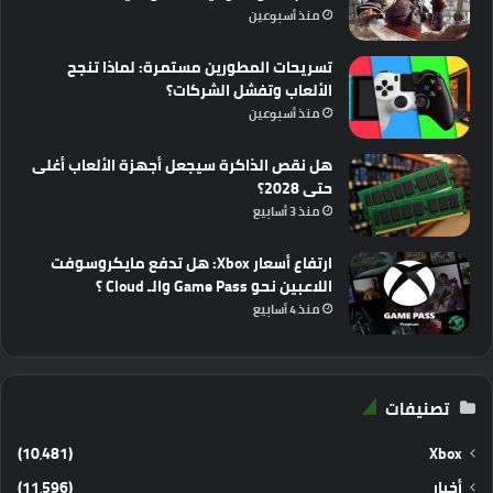
منذ أسبوعين
تسريحات المطورين مستمرة: لماذا تنجح
الألعاب وتفشل الشركات؟
منذ أسبوعين
هل نقص الذاكرة سيجعل أجهزة الألعاب أغلى
حتى 2028؟
منذ 3 أسابيع
ارتفاع أسعار Xbox: هل تدفع مايكروسوفت
اللاعبين نحو Game Pass والـ Cloud ؟
منذ 4 أسابيع
تصنيفات
(10٬481)
Xbox
أخبار
(11٬596)