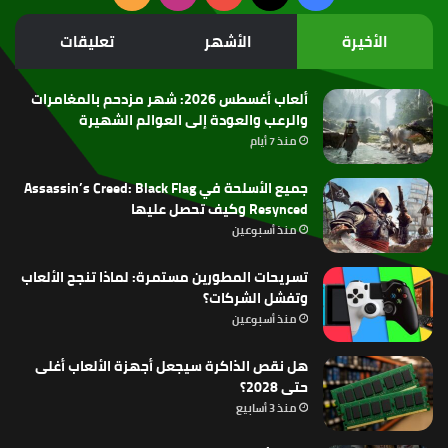
الموقع
الأخيرة
الأشهر
تعليقات
RSS
ألعاب أغسطس 2026: شهر مزدحم بالمغامرات
والرعب والعودة إلى العوالم الشهيرة
منذ 7 أيام
جميع الأسلحة في Assassin’s Creed: Black Flag
Resynced وكيف تحصل عليها
منذ أسبوعين
تسريحات المطورين مستمرة: لماذا تنجح الألعاب
وتفشل الشركات؟
منذ أسبوعين
هل نقص الذاكرة سيجعل أجهزة الألعاب أغلى
حتى 2028؟
منذ 3 أسابيع