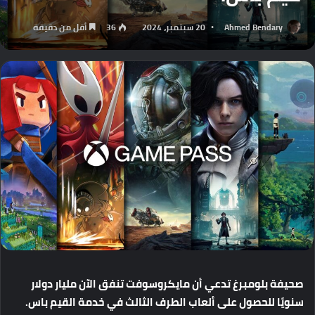
Ahmed Bendary
20 سبتمبر، 2024
36
أقل من دقيقة
صحيفة
بلومبرغ
تدعي
أن
مايكروسوفت
تنفق
الآن
مليار
دولار
سنويًا
للحصول
على
ألعاب
الطرف
الثالث
في
خدمة
القيم
باس
.