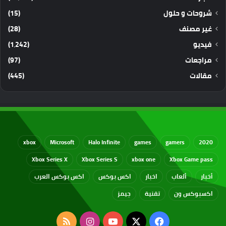
شروحات و حلول
(15)
غير مصنف
(28)
فيديو
(1٬242)
مراجعات
(97)
مقالات
(445)
xbox
Microsoft
Halo Infinite
games
gamers
2020
Xbox Series X
Xbox Series S
xbox one
Xbox Game pass
أخبار
ألعاب
اخبار
اكس بوكس
اكس بوكس العرب
اكسبوكس ون
تقنية
جيمز
‫X
فيسبوك
‫YouTube
انستقرام
ملخص