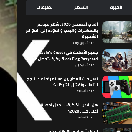
الأخيرة
الأشهر
تعليقات
ألعاب أغسطس 2026: شهر مزدحم
بالمغامرات والرعب والعودة إلى العوالم
الشهيرة
منذ أسبوع واحد
جميع الأسلحة في Assassin’s Creed:
Black Flag Resynced وكيف تحصل عليها
منذ أسبوعين
تسريحات المطورين مستمرة: لماذا تنجح
الألعاب وتفشل الشركات؟
منذ 3 أسابيع
هل نقص الذاكرة سيجعل أجهزة الألعاب
أغلى حتى 2028؟
منذ 3 أسابيع
ارتفاع أسعار Xbox: هل تدفع