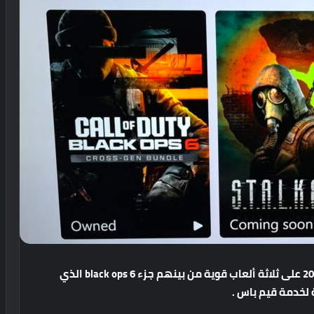
على
ثلاثة
ألعاب
قوية
من
بينهم
جزء
black ops 6
الذي
لخدمة
قيم
باس
.