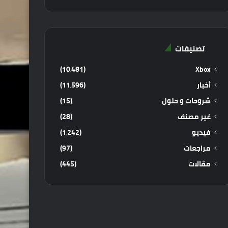
تصنيفات
(10٬481)
Xbox
أخبار
(11٬596)
شروحات و حلول
(15)
غير مصنف
(28)
فيديو
(1٬242)
مراجعات
(97)
مقالات
(445)