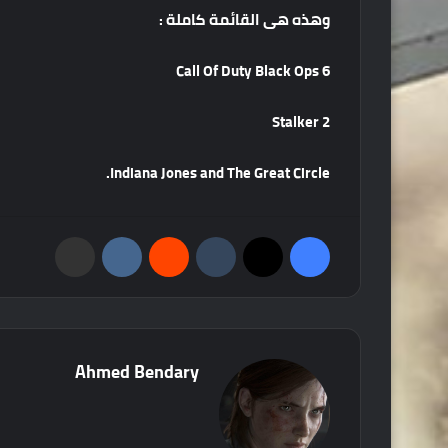
وهذه
هى
القائمة
كاملة
:
Call Of Duty Black Ops 6
Stalker 2
Indiana Jones and The Great Circle.
فيسبوك
‫X
‏Tumblr
‏Reddit
‏VKontakte
مشاركة عبر البريد
Ahmed Bendary