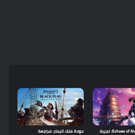
مراجعة Echoes of Aincrad: تجربة
عودة ملك البحار: مراجعة