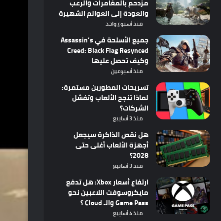
مزدحم بالمغامرات والرعب
والعودة إلى العوالم الشهيرة
منذ أسبوع واحد
جميع الأسلحة في Assassin’s
Creed: Black Flag Resynced
وكيف تحصل عليها
منذ أسبوعين
تسريحات المطورين مستمرة:
لماذا تنجح الألعاب وتفشل
الشركات؟
منذ 3 أسابيع
هل نقص الذاكرة سيجعل
أجهزة الألعاب أغلى حتى
2028؟
منذ 3 أسابيع
ارتفاع أسعار Xbox: هل تدفع
مايكروسوفت اللاعبين نحو
Game Pass والـ Cloud ؟
منذ 4 أسابيع