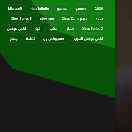
Microsoft
Halo Infinite
games
gamers
2020
Xbox Series S
xbox one
Xbox Game pass
xbox
Xbox Series X
أخبار
ألعاب
اخبار
اكس بوكس
اكس بوكس العرب
اكسبوكس ون
تقنية
جيمز