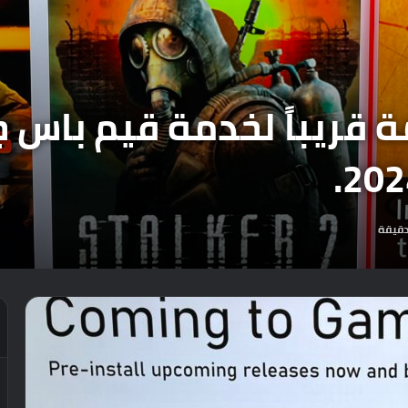
مة قريباً لخدمة قيم باس
قيقة