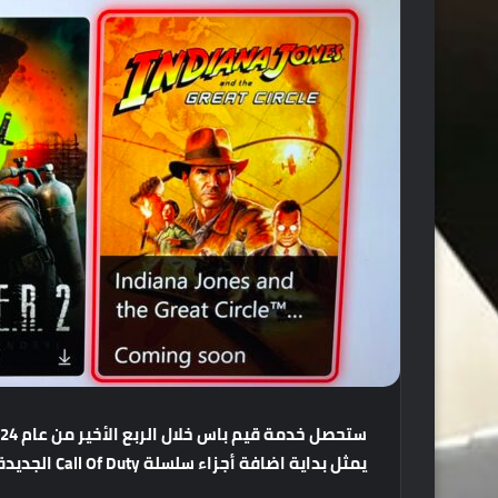
ستحصل
خدمة
قيم
باس
خلال
الربع
الأخير
من
عام
2024
يمثل
بداية
اضافة
أجزاء
سلسلة
Call Of Duty
الجديدة