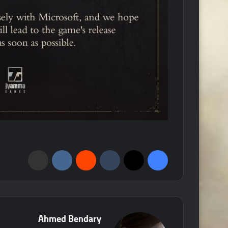
فيسبوك
‫X
‏Tumblr
‏Reddit
‏VKontakte
مشاركة عبر البريد
Ahmed Bendary