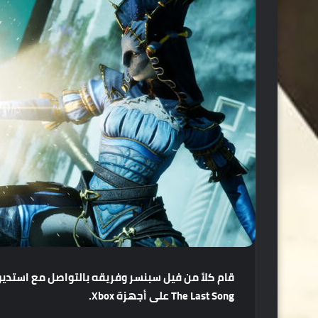
قام
كلاً
من
فيل
سبنسر
وفريقه
بالتواصل
مع
استديو
The Last Song
على
أجهزة
Xbox.