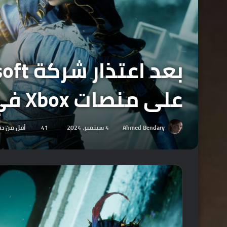
على منصات Xbox في أسرع وقت ممكن.
Ahmed Bendary
4 سبتمبر، 2024
41
أقل من دق