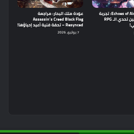
مراجعة Echoes of Aincrad: تجربة
عودة ملك البحار: مراجعة
واعدة تجمع بين تحدي الـ RPG
Assassin’s Creed Black Flag
ي!
Resynced – تحفة فنية أعيد إحياؤها!
7 يوليو، 2026