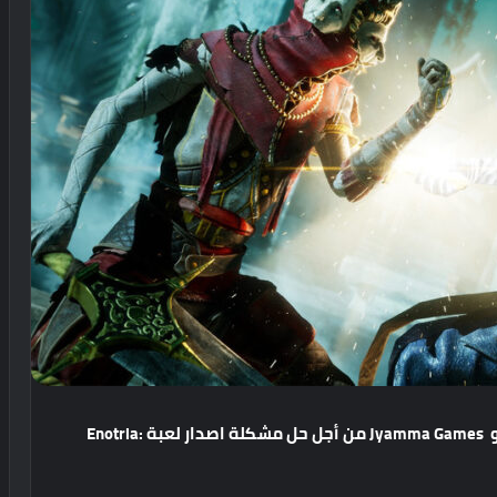
Jyamma Games
من
أجل
حل
مشكلة
اصدار
لعبة
Enotria: