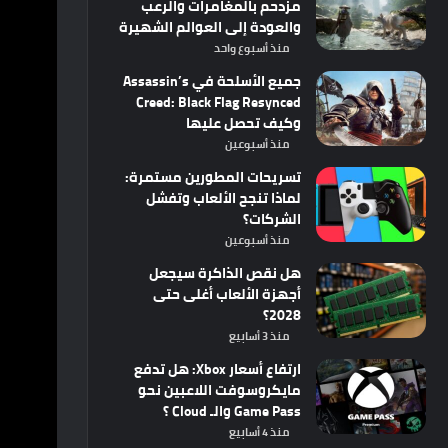
مزدحم بالمغامرات والرعب
والعودة إلى العوالم الشهيرة
منذ أسبوع واحد
جميع الأسلحة في Assassin’s
Creed: Black Flag Resynced
وكيف تحصل عليها
منذ أسبوعين
تسريحات المطورين مستمرة:
لماذا تنجح الألعاب وتفشل
الشركات؟
منذ أسبوعين
هل نقص الذاكرة سيجعل
أجهزة الألعاب أغلى حتى
2028؟
منذ 3 أسابيع
ارتفاع أسعار Xbox: هل تدفع
مايكروسوفت اللاعبين نحو
Game Pass والـ Cloud ؟
منذ 4 أسابيع