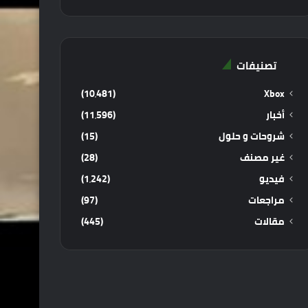
تصنيفات
(10٬481)
Xbox
أخبار
(11٬596)
شروحات و حلول
(15)
غير مصنف
(28)
فيديو
(1٬242)
مراجعات
(97)
مقالات
(445)