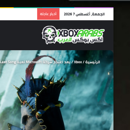
الجمعة, أغسطس 7 2026
أخبار عاجلة
الرئيسية
/
Xbox
/
بعد اعتذار شركة Microsoft لعبة Enotria: The Last Song ستصدر على منصات Xbox في أسرع وقت ممكن.