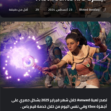
Ahmed Bendary
23 أغسطس، 2024
29
أقل من دقيقة
تصدر
لعبة
Avowed
خلال
شهر
فبراير
2025
بشكل
حصري
على
أجهزة
Xbox
وفي
نفس
اليوم
من
خلال
خدمة
قيم
باس
.