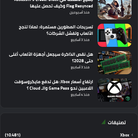
Flag Resynced وكيف تحصل عليها
منذ أسبوعين
تسريحات المطورين مستمرة: لماذا تنجح
الألعاب وتفشل الشركات؟
منذ 3 أسابيع
هل نقص الذاكرة سيجعل أجهزة الألعاب أغلى
حتى 2028؟
منذ 3 أسابيع
ارتفاع أسعار Xbox: هل تدفع مايكروسوفت
اللاعبين نحو Game Pass والـ Cloud ؟
منذ 4 أسابيع
تصنيفات
(10٬481)
Xbox