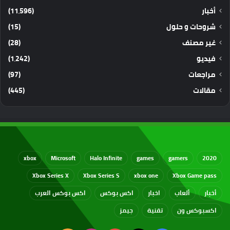
أخبار
(11٬596)
شروحات و حلول
(15)
غير مصنف
(28)
فيديو
(1٬242)
مراجعات
(97)
مقالات
(445)
xbox
Microsoft
Halo Infinite
games
gamers
2020
Xbox Series X
Xbox Series S
xbox one
Xbox Game pass
أخبار
ألعاب
اخبار
اكس بوكس
اكس بوكس العرب
اكسبوكس ون
تقنية
جيمز