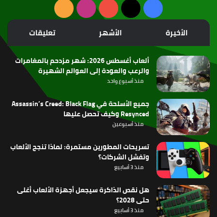
‫X
فيسبوك
‫YouTube
انستقرام
ملخص
الموقع
الأخيرة
الأشهر
تعليقات
RSS
ألعاب أغسطس 2026: شهر مزدحم بالمغامرات
والرعب والعودة إلى العوالم الشهيرة
منذ أسبوع واحد
جميع الأسلحة في Assassin’s Creed: Black Flag
Resynced وكيف تحصل عليها
منذ أسبوعين
تسريحات المطورين مستمرة: لماذا تنجح الألعاب
وتفشل الشركات؟
منذ 3 أسابيع
هل نقص الذاكرة سيجعل أجهزة الألعاب أغلى
حتى 2028؟
منذ 3 أسابيع