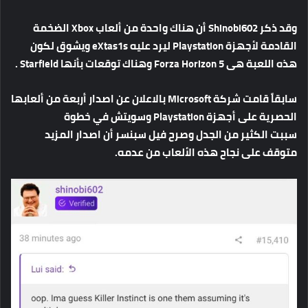
وقد
ذكر
Shinobi602
أن
هناك
واحدة
من
ألعاب
Xbox
الضخمة
القادمة
لأجهزة
Playstation
ليرد
عليه
eXtas1s
ويشوق
لكون
هذه
اللعبة
هى
Forza Horizon 5
وهناك
توقعات
بأنها
Starfield .
سابقاً
قامت
شركة
Microsoft
بالاعلان
عن
اصدار
أربعة
من
ألعابها
الحصرية
على
أجهزة
Playstation
وسويتش
في
خطوة
سببت
الكثير
من
الجدل
وصرح
فيل
سبنسر
أن
اصدار
المزيد
متوقف
على
نجاح
هذه
الألعاب
من
عدمه
.