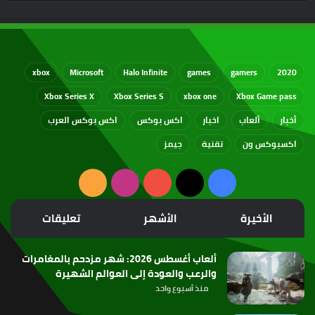
xbox
Microsoft
Halo Infinite
games
gamers
2020
Xbox Series X
Xbox Series S
xbox one
Xbox Game pass
أخبار
ألعاب
اخبار
اكس بوكس
اكس بوكس العرب
اكسبوكس ون
تقنية
جيمز
‫X
فيسبوك
‫YouTube
انستقرام
ملخص
الموقع
الأخيرة
الأشهر
تعليقات
RSS
ألعاب أغسطس 2026: شهر مزدحم بالمغامرات
والرعب والعودة إلى العوالم الشهيرة
منذ أسبوع واحد