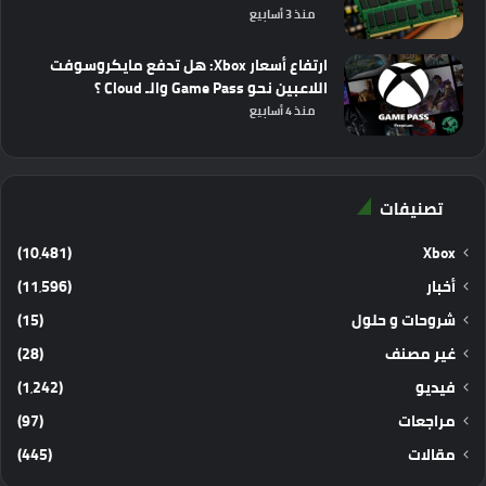
منذ 3 أسابيع
ارتفاع أسعار Xbox: هل تدفع مايكروسوفت
اللاعبين نحو Game Pass والـ Cloud ؟
منذ 4 أسابيع
تصنيفات
(10٬481)
Xbox
أخبار
(11٬596)
شروحات و حلول
(15)
غير مصنف
(28)
فيديو
(1٬242)
مراجعات
(97)
مقالات
(445)