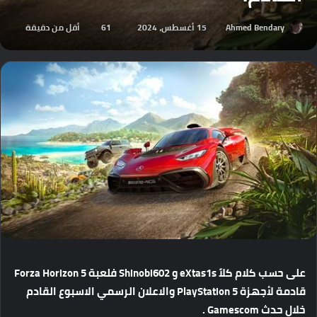
Ahmed Bendary
15 أغسطس، 2024
61
أقل من دقيقة
على
حسب
كلام
كلاً
eXtas1s
و
Shinobi602
فلعبة
Forza Horizon 5
قادمة
لأجهزة
PlayStation 5
والاعلان
الرسمي
الاسبوع
القادم
خلال
حدث
Gamescom .