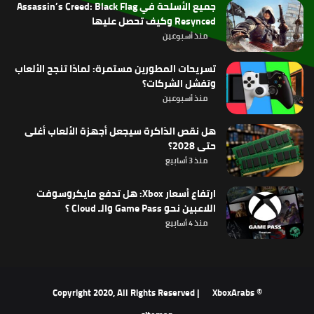
جميع الأسلحة في Assassin’s Creed: Black Flag
Resynced وكيف تحصل عليها
منذ أسبوعين
تسريحات المطورين مستمرة: لماذا تنجح الألعاب
وتفشل الشركات؟
منذ أسبوعين
هل نقص الذاكرة سيجعل أجهزة الألعاب أغلى
حتى 2028؟
منذ 3 أسابيع
ارتفاع أسعار Xbox: هل تدفع مايكروسوفت
اللاعبين نحو Game Pass والـ Cloud ؟
منذ 4 أسابيع
XboxArabs
© Copyright 2020, All Rights Reserved |