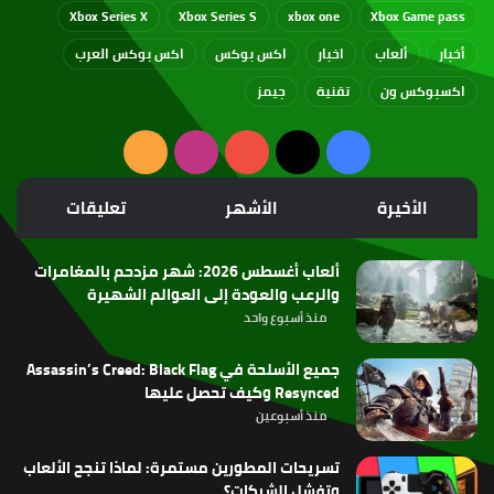
Xbox Series X
Xbox Series S
xbox one
Xbox Game pass
أخبار
ألعاب
اخبار
اكس بوكس
اكس بوكس العرب
اكسبوكس ون
تقنية
جيمز
‫X
فيسبوك
‫YouTube
انستقرام
ملخص
الموقع
الأخيرة
الأشهر
تعليقات
RSS
ألعاب أغسطس 2026: شهر مزدحم بالمغامرات
والرعب والعودة إلى العوالم الشهيرة
منذ أسبوع واحد
جميع الأسلحة في Assassin’s Creed: Black Flag
Resynced وكيف تحصل عليها
منذ أسبوعين
تسريحات المطورين مستمرة: لماذا تنجح الألعاب
وتفشل الشركات؟