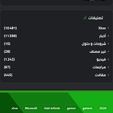
تصنيفات
(10٬481)
Xbox
أخبار
(11٬596)
شروحات و حلول
(15)
غير مصنف
(28)
فيديو
(1٬242)
مراجعات
(97)
مقالات
(445)
xbox
Microsoft
Halo Infinite
games
gamers
2020