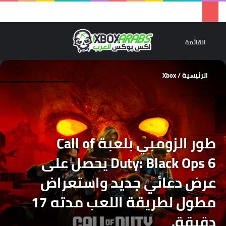
تسجيل 
ال
القائمة
الرئيسية
/
Xbox
طور الزومبي بلعبة Call of
Duty: Black Ops 6 يحصل على
عرض دعائي جديد واستعراض
مطول لطريقة اللعب مدته 17
دقيقة.