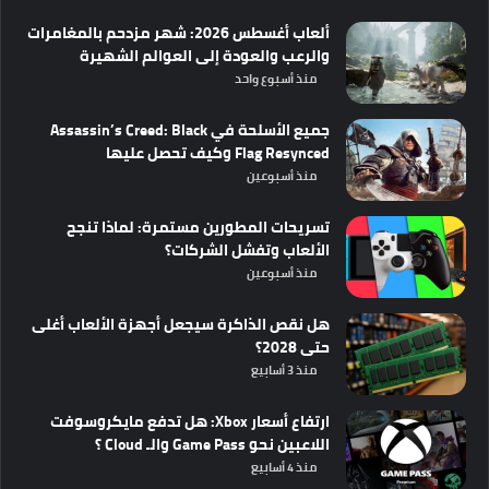
ألعاب أغسطس 2026: شهر مزدحم بالمغامرات
والرعب والعودة إلى العوالم الشهيرة
منذ أسبوع واحد
جميع الأسلحة في Assassin’s Creed: Black
Flag Resynced وكيف تحصل عليها
منذ أسبوعين
تسريحات المطورين مستمرة: لماذا تنجح
الألعاب وتفشل الشركات؟
منذ أسبوعين
هل نقص الذاكرة سيجعل أجهزة الألعاب أغلى
حتى 2028؟
منذ 3 أسابيع
ارتفاع أسعار Xbox: هل تدفع مايكروسوفت
اللاعبين نحو Game Pass والـ Cloud ؟
منذ 4 أسابيع