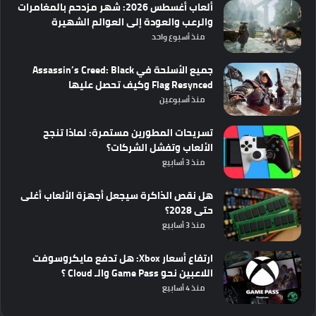
ألعاب أغسطس 2026: شهر مزدحم بالمغامرات
والرعب والعودة إلى العوالم الشهيرة
منذ أسبوع واحد
جميع الأسلحة في Assassin’s Creed: Black
Flag Resynced وكيف تحصل عليها
منذ أسبوعين
تسريحات المطورين مستمرة: لماذا تنجح
الألعاب وتفشل الشركات؟
منذ 3 أسابيع
هل نقص الذاكرة سيجعل أجهزة الألعاب أغلى
حتى 2028؟
منذ 3 أسابيع
ارتفاع أسعار Xbox: هل تدفع مايكروسوفت
اللاعبين نحو Game Pass والـ Cloud ؟
منذ 4 أسابيع