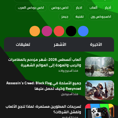
أخبار
ألعاب
اخبار
اكس بوكس
اكس بوكس العرب
اكسبوكس ون
تقنية
جيمز
‫X
فيسبوك
‫YouTube
انستقرام
ملخص
الموقع
الأخيرة
الأشهر
تعليقات
RSS
ألعاب أغسطس 2026: شهر مزدحم بالمغامرات
والرعب والعودة إلى العوالم الشهيرة
منذ أسبوع واحد
جميع الأسلحة في Assassin’s Creed: Black Flag
Resynced وكيف تحصل عليها
منذ أسبوعين
تسريحات المطورين مستمرة: لماذا تنجح الألعاب
وتفشل الشركات؟
منذ 3 أسابيع