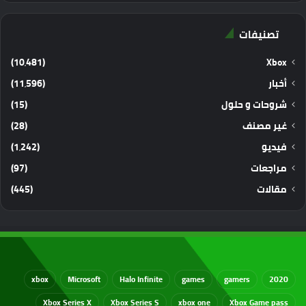
تصنيفات
(10٬481)
Xbox
أخبار
(11٬596)
شروحات و حلول
(15)
غير مصنف
(28)
فيديو
(1٬242)
مراجعات
(97)
مقالات
(445)
xbox
Microsoft
Halo Infinite
games
gamers
2020
Xbox Series X
Xbox Series S
xbox one
Xbox Game pass