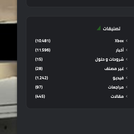
تصنيفات
(10٬481)
Xbox
أخبار
(11٬596)
شروحات و حلول
(15)
غير مصنف
(28)
فيديو
(1٬242)
مراجعات
(97)
مقالات
(445)