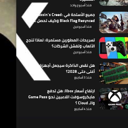
منذ أسبوع واحد
جميع الأسلحة في Assassin’s Creed:
Black Flag Resynced وكيف تحصل عليها
منذ أسبوعين
تسريحات المطورين مستمرة: لماذا تنجح
الألعاب وتفشل الشركات؟
منذ أسبوعين
هل نقص الذاكرة سيجعل أجهزة الألعاب
أغلى حتى 2028؟
منذ 3 أسابيع
ارتفاع أسعار Xbox: هل تدفع
مايكروسوفت اللاعبين نحو Game Pass
والـ Cloud ؟
منذ 4 أسابيع