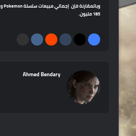
وبالمقارنة فإن
إجمالي
مبيعات
سلسلة
Pokemon
و
185
مليون
.
فيسبوك
‫X
‏Tumblr
‏Reddit
‏VKontakte
مشاركة عبر البريد
Ahmed Bendary