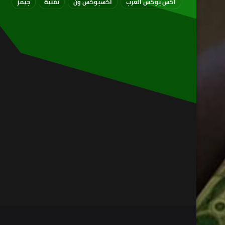
اكس بوكس العرب
اكسبوكس ون
تقنية
جيمز