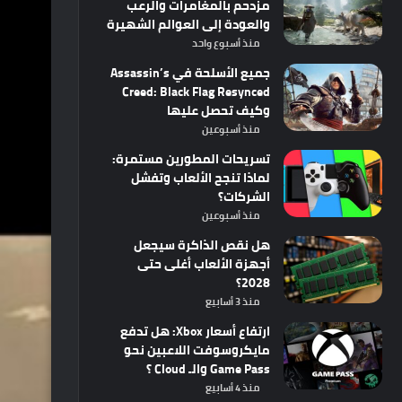
مزدحم بالمغامرات والرعب
والعودة إلى العوالم الشهيرة
منذ أسبوع واحد
جميع الأسلحة في Assassin’s
Creed: Black Flag Resynced
وكيف تحصل عليها
منذ أسبوعين
تسريحات المطورين مستمرة:
لماذا تنجح الألعاب وتفشل
الشركات؟
منذ أسبوعين
هل نقص الذاكرة سيجعل
أجهزة الألعاب أغلى حتى
2028؟
منذ 3 أسابيع
ارتفاع أسعار Xbox: هل تدفع
مايكروسوفت اللاعبين نحو
Game Pass والـ Cloud ؟
منذ 4 أسابيع