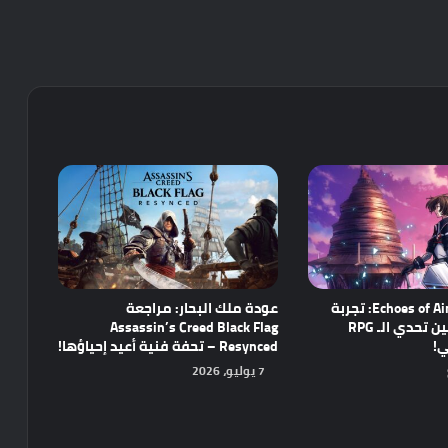
مراجعة Echoes of Aincrad: تجربة
عودة ملك البحار: مراجعة
واعدة تجمع بين تحدي الـ RPG
Assassin’s Creed Black Flag
ي!
Resynced – تحفة فنية أعيد إحياؤها!
7 يوليو، 2026