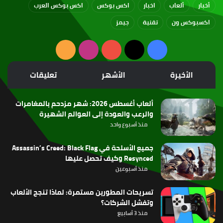
أخبار
ألعاب
اخبار
اكس بوكس
اكس بوكس العرب
اكسبوكس ون
تقنية
جيمز
‫X
فيسبوك
‫YouTube
انستقرام
ملخص
الموقع
الأخيرة
الأشهر
تعليقات
RSS
ألعاب أغسطس 2026: شهر مزدحم بالمغامرات
والرعب والعودة إلى العوالم الشهيرة
منذ أسبوع واحد
جميع الأسلحة في Assassin’s Creed: Black Flag
Resynced وكيف تحصل عليها
منذ أسبوعين
تسريحات المطورين مستمرة: لماذا تنجح الألعاب
وتفشل الشركات؟
منذ 3 أسابيع