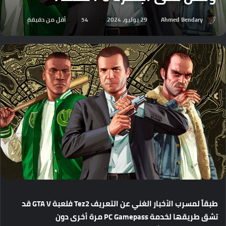
Ahmed Bendary
29 يوليو، 2024
54
أقل من دقيقة
طبقاً
لمسرب
الأخبار
الغني
عن
التعريف
Tez2
فلعبة
GTA V
قد
تشق
طريقها
لخدمة
PC Gamepass
مرة
أخرى
دون