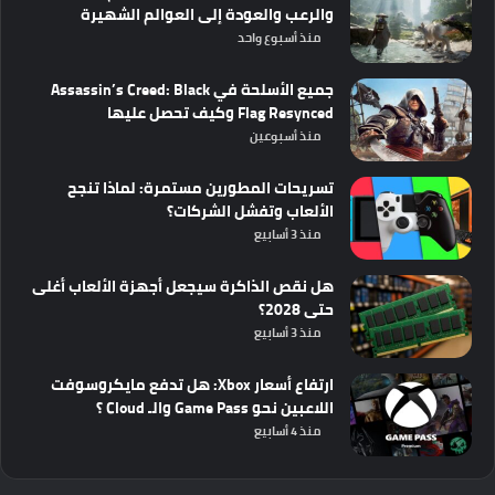
والرعب والعودة إلى العوالم الشهيرة
منذ أسبوع واحد
جميع الأسلحة في Assassin’s Creed: Black
Flag Resynced وكيف تحصل عليها
منذ أسبوعين
تسريحات المطورين مستمرة: لماذا تنجح
الألعاب وتفشل الشركات؟
منذ 3 أسابيع
هل نقص الذاكرة سيجعل أجهزة الألعاب أغلى
حتى 2028؟
منذ 3 أسابيع
ارتفاع أسعار Xbox: هل تدفع مايكروسوفت
اللاعبين نحو Game Pass والـ Cloud ؟
منذ 4 أسابيع