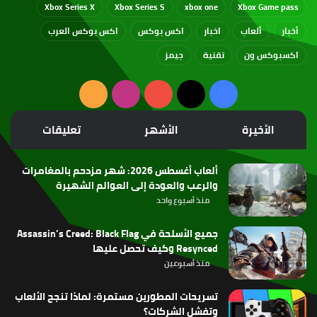
Xbox Series X
Xbox Series S
xbox one
Xbox Game pass
أخبار
ألعاب
اخبار
اكس بوكس
اكس بوكس العرب
اكسبوكس ون
تقنية
جيمز
‫X
فيسبوك
‫YouTube
انستقرام
ملخص
الموقع
الأخيرة
الأشهر
تعليقات
RSS
ألعاب أغسطس 2026: شهر مزدحم بالمغامرات
والرعب والعودة إلى العوالم الشهيرة
منذ أسبوع واحد
جميع الأسلحة في Assassin’s Creed: Black Flag
Resynced وكيف تحصل عليها
منذ أسبوعين
تسريحات المطورين مستمرة: لماذا تنجح الألعاب
وتفشل الشركات؟