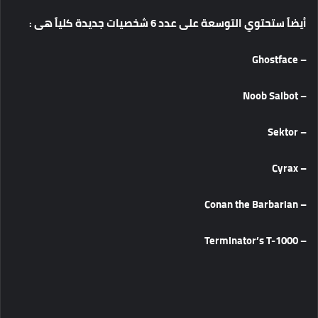
أيضاً
ستحتوي
التوسعة
على
عدد
6
شخصيات
جديدة
كلياً
هى
:
– Ghostface
– Noob Saibot
– Sektor
– Cyrax
– Conan the Barbarian
– Terminator’s T-1000