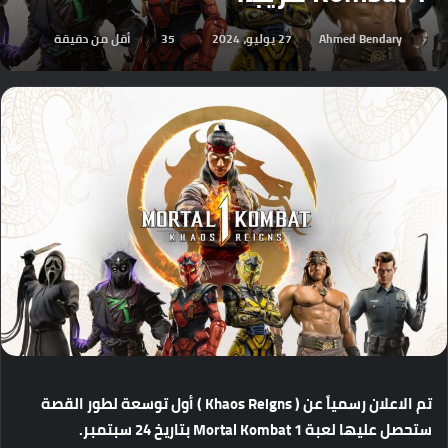
Ahmed Bendary
27 يوليو، 2024
35
أقل من دقيقة
تم
الاعلان
رسمياً
عن
(
Khaos Reigns )
أول
توسعة
لطور
القصة
ستحصل
عليها
لعبة
Mortal Kombat 1
بتاريخ
24
سبتمبر
.