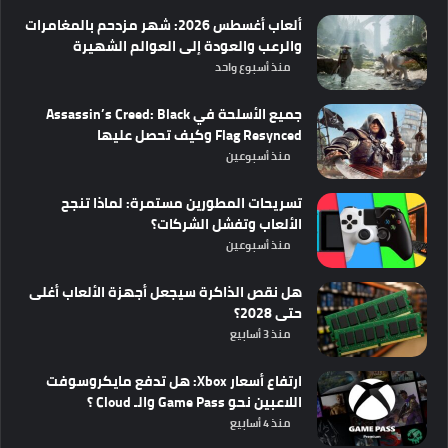
ألعاب أغسطس 2026: شهر مزدحم بالمغامرات
والرعب والعودة إلى العوالم الشهيرة
منذ أسبوع واحد
جميع الأسلحة في Assassin’s Creed: Black
Flag Resynced وكيف تحصل عليها
منذ أسبوعين
تسريحات المطورين مستمرة: لماذا تنجح
الألعاب وتفشل الشركات؟
منذ أسبوعين
هل نقص الذاكرة سيجعل أجهزة الألعاب أغلى
حتى 2028؟
منذ 3 أسابيع
ارتفاع أسعار Xbox: هل تدفع مايكروسوفت
اللاعبين نحو Game Pass والـ Cloud ؟
منذ 4 أسابيع