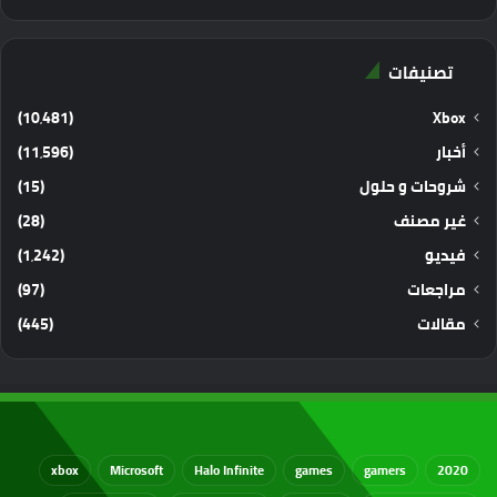
تصنيفات
(10٬481)
Xbox
أخبار
(11٬596)
شروحات و حلول
(15)
غير مصنف
(28)
فيديو
(1٬242)
مراجعات
(97)
مقالات
(445)
xbox
Microsoft
Halo Infinite
games
gamers
2020