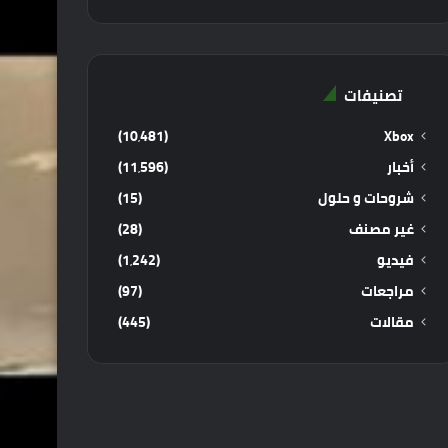
تصنيفات
(10٬481)
Xbox
أخبار
(11٬596)
شروحات و حلول
(15)
غير مصنف
(28)
فيديو
(1٬242)
مراجعات
(97)
مقالات
(445)