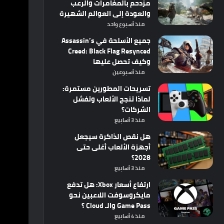
مزدحم بالمغامرات والرعب
والعودة إلى العوالم الشهيرة
منذ أسبوع واحد
جميع الأسلحة في Assassin’s
Creed: Black Flag Resynced
وكيف تحصل عليها
منذ أسبوعين
تسريحات المطورين مستمرة:
لماذا تنجح الألعاب وتفشل
الشركات؟
منذ 3 أسابيع
هل نقص الذاكرة سيجعل
أجهزة الألعاب أغلى حتى
2028؟
منذ 3 أسابيع
ارتفاع أسعار Xbox: هل تدفع
مايكروسوفت اللاعبين نحو
Game Pass والـ Cloud ؟
منذ 4 أسابيع