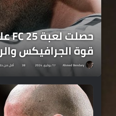
حصلت
قوة الجرافيكس والر
Ahmed Bendary
17 يوليو، 2024
38
أقل من دق