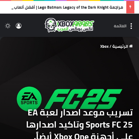
مراجعة Lego Batman: Legacy of the Dark Knight | أفضل ألعاب الليجو… وأجمل رسالة حب لشخصية باتمان!
تسجيل 
ال
القائمة
الرئيسية
/
Xbox
تسريب موعد اصدار لعبة EA
Sports FC 25 وتاكيد اصدارها
على أجهزة Xbox One أيضاً.