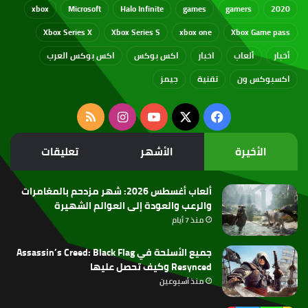
xbox
Microsoft
Halo Infinite
games
gamers
2020
Xbox Series X
Xbox Series S
xbox one
Xbox Game pass
أخبار
ألعاب
اخبار
اكس بوكس
اكس بوكس العرب
اكسبوكس ون
تقنية
جيمز
‫X
فيسبوك
‫YouTube
انستقرام
ملخص
الموقع
الأخيرة
الأشهر
تعليقات
RSS
ألعاب أغسطس 2026: شهر مزدحم بالمغامرات
والرعب والعودة إلى العوالم الشهيرة
منذ 7 أيام
جميع الأسلحة في Assassin’s Creed: Black Flag
Resynced وكيف تحصل عليها
منذ أسبوعين