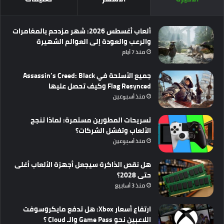
ألعاب أغسطس 2026: شهر مزدحم بالمغامرات
والرعب والعودة إلى العوالم الشهيرة
منذ 7 أيام
جميع الأسلحة في Assassin’s Creed: Black
Flag Resynced وكيف تحصل عليها
منذ أسبوعين
تسريحات المطورين مستمرة: لماذا تنجح
الألعاب وتفشل الشركات؟
منذ أسبوعين
هل نقص الذاكرة سيجعل أجهزة الألعاب أغلى
حتى 2028؟
منذ 3 أسابيع
ارتفاع أسعار Xbox: هل تدفع مايكروسوفت
اللاعبين نحو Game Pass والـ Cloud ؟