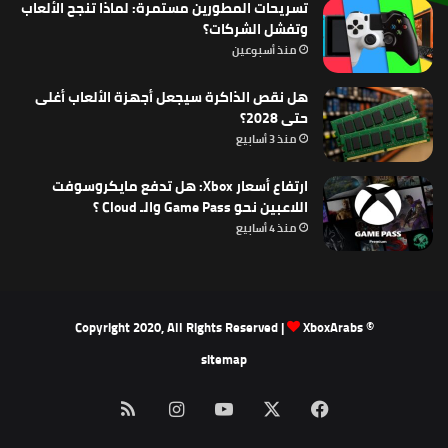
تسريحات المطورين مستمرة: لماذا تنجح الألعاب
وتفشل الشركات؟
منذ أسبوعين
هل نقص الذاكرة سيجعل أجهزة الألعاب أغلى
حتى 2028؟
منذ 3 أسابيع
ارتفاع أسعار Xbox: هل تدفع مايكروسوفت
اللاعبين نحو Game Pass والـ Cloud ؟
منذ 4 أسابيع
XboxArabs
© Copyright 2020, All Rights Reserved |
sitemap
‫X
فيسبوك
‫YouTube
انستقرام
ملخص