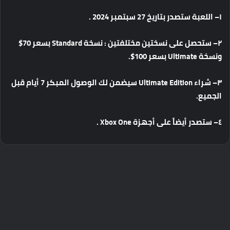
١
–
اللعبة
ستصدر
بتاريخ
27
سبتمبر
2024 .
٢
–
ستحصل
على
نسختين
مختلفتين
:
نسخة
Standard
بسعر
70$
ونسخة
Ultimate
بسعر
100$.
٣
–
شراء
Ultimate Edition
سيضمن
لك
الوصول
المبكر
7
أيام
قبل
الجميع
.
٤
–
ستصدر
أيضاً
على
أجهزة
Xbox One .