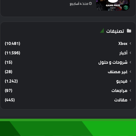
منذ 4 أسابيع
تصنيفات
(10٬481)
Xbox
أخبار
(11٬596)
شروحات و حلول
(15)
غير مصنف
(28)
فيديو
(1٬242)
مراجعات
(97)
مقالات
(445)