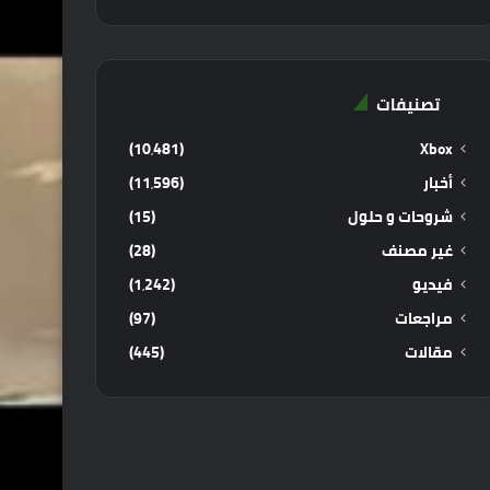
تصنيفات
(10٬481)
Xbox
أخبار
(11٬596)
شروحات و حلول
(15)
غير مصنف
(28)
فيديو
(1٬242)
مراجعات
(97)
مقالات
(445)