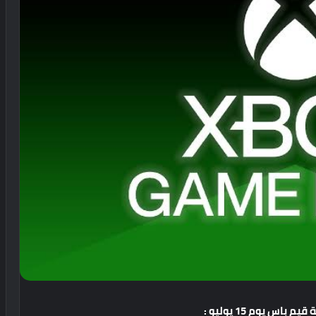
قيم
باس
يوم
15
يوليو
: