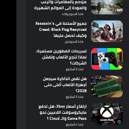
مزدحم بالمغامرات والرعب
والعودة إلى العوالم الشهيرة
منذ أسبوع واحد
جميع الأسلحة في Assassin’s
Creed: Black Flag Resynced
وكيف تحصل عليها
منذ أسبوعين
تسريحات المطورين مستمرة:
لماذا تنجح الألعاب وتفشل
الشركات؟
منذ 3 أسابيع
هل نقص الذاكرة سيجعل
أجهزة الألعاب أغلى حتى
2028؟
منذ 3 أسابيع
ارتفاع أسعار Xbox: هل تدفع
مايكروسوفت اللاعبين نحو
Game Pass والـ Cloud ؟
منذ 4 أسابيع