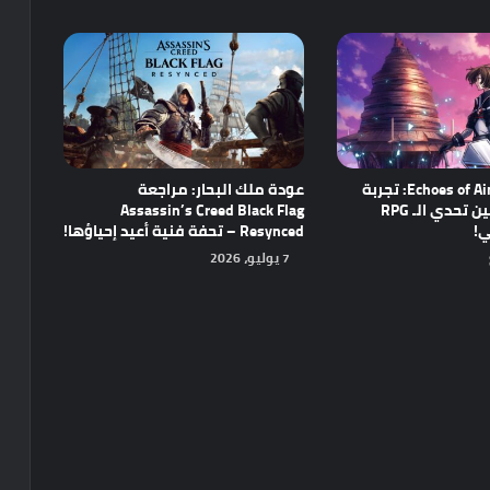
مراجعة Echoes of Aincrad: تجربة
عودة ملك البحار: مراجعة
واعدة تجمع بين تحدي الـ RPG
Assassin’s Creed Black Flag
ي!
Resynced – تحفة فنية أعيد إحياؤها!
7 يوليو، 2026