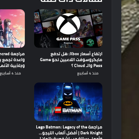
ارتفاع أسعار Xbox: هل تدفع
مايكروسوفت اللاعبين نحو Game
Pass والـ Cloud ؟
وجاذبية الأنم
منذ 4 أسابيع
منذ 4 أسابيع
مراجعة Lego Batman: Legacy of the
Dark Knight | أفضل ألعاب الليجو…
وأجمل رسالة حب لشخصية باتمان!