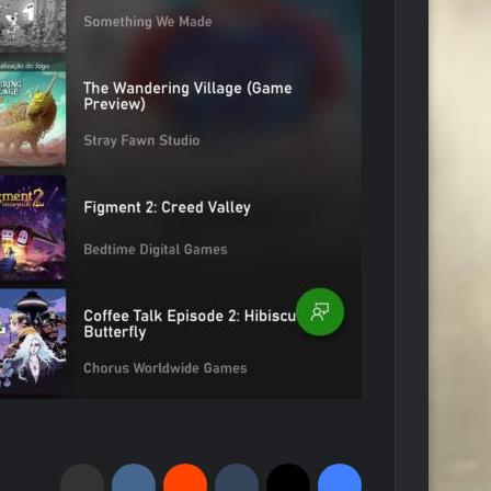
فيسبوك
‫X
‏Tumblr
‏Reddit
‏VKontakte
مشاركة عبر البريد