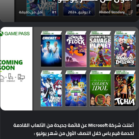
Ahmed Bendary
2 يوليو، 2024
81
أقل من دقيقة
أعلنت
شركة
Microsoft
عن
قائمة
جديدة
من
الألعاب
القادمة
لخدمة
قيم
باس
خلال
النصف
الأول
من
شهر
يونيو
: