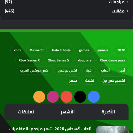
مراجعات
(97)
مقالات
(445)
xbox
Microsoft
Halo Infinite
games
gamers
2020
Xbox Series X
Xbox Series S
xbox one
Xbox Game pass
أخبار
ألعاب
اخبار
اكس بوكس
اكس بوكس العرب
اكسبوكس ون
تقنية
جيمز
‫X
فيسبوك
‫YouTube
انستقرام
ملخص
الموقع
الأخيرة
الأشهر
تعليقات
RSS
ألعاب أغسطس 2026: شهر مزدحم بالمغامرات