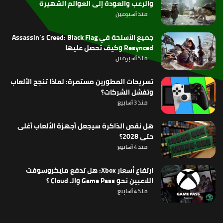
والرعب والعودة إلى العوالم الشهيرة
منذ أسبوعين
جميع الأسلحة في Assassin’s Creed: Black Flag
Resynced وكيف تحصل عليها
منذ أسبوعين
تسريحات المطورين مستمرة: لماذا تنجح الألعاب
وتفشل الشركات؟
منذ 3 أسابيع
هل نقص الذاكرة سيجعل أجهزة الألعاب أغلى
حتى 2028؟
منذ 4 أسابيع
ارتفاع أسعار Xbox: هل تدفع مايكروسوفت
اللاعبين نحو Game Pass والـ Cloud ؟
منذ 4 أسابيع