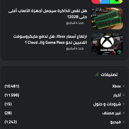
هل نقص الذاكرة سيجعل أجهزة الألعاب أغلى
حتى 2028؟
منذ 4 أسابيع
ارتفاع أسعار Xbox: هل تدفع مايكروسوفت
اللاعبين نحو Game Pass والـ Cloud ؟
منذ 4 أسابيع
تصنيفات
(10٬481)
Xbox
أخبار
(11٬596)
شروحات و حلول
(15)
غير مصنف
(28)
فيديو
(1٬242)