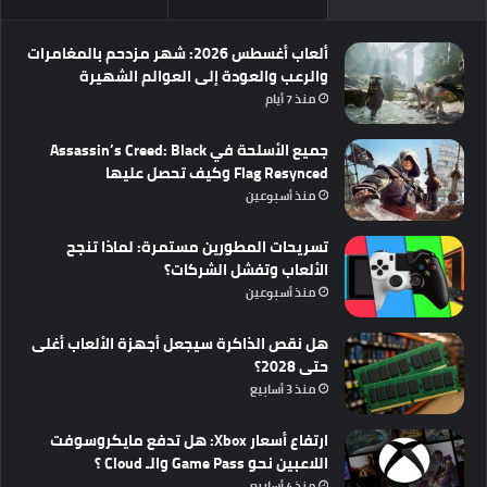
ألعاب أغسطس 2026: شهر مزدحم بالمغامرات
والرعب والعودة إلى العوالم الشهيرة
منذ 7 أيام
جميع الأسلحة في Assassin’s Creed: Black
Flag Resynced وكيف تحصل عليها
منذ أسبوعين
تسريحات المطورين مستمرة: لماذا تنجح
الألعاب وتفشل الشركات؟
منذ أسبوعين
هل نقص الذاكرة سيجعل أجهزة الألعاب أغلى
حتى 2028؟
منذ 3 أسابيع
ارتفاع أسعار Xbox: هل تدفع مايكروسوفت
اللاعبين نحو Game Pass والـ Cloud ؟
منذ 4 أسابيع