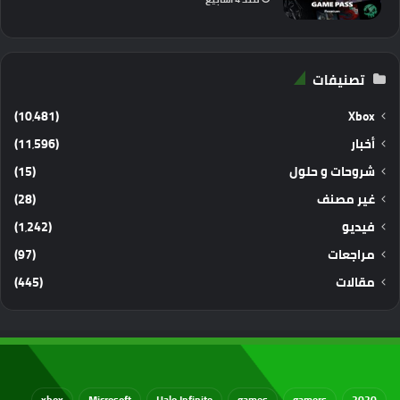
تصنيفات
(10٬481)
Xbox
أخبار
(11٬596)
شروحات و حلول
(15)
غير مصنف
(28)
فيديو
(1٬242)
مراجعات
(97)
مقالات
(445)
xbox
Microsoft
Halo Infinite
games
gamers
2020