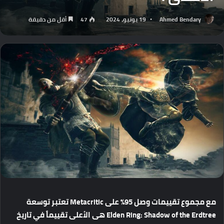
Ahmed Bendary
19 يونيو، 2024
47
أقل من دقيقة
مع
مجموع
تقييمات
وصل
95%
على
Metacritic
تعتبر
توسعة
Elden Ring: Shadow of the Erdtree
هى
الأعلى
تقييماً
في
تاريخ