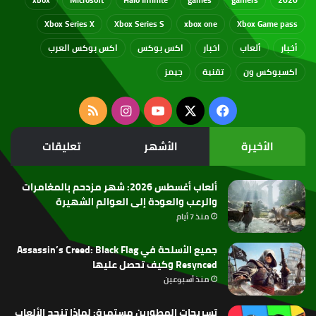
Xbox Series X
Xbox Series S
xbox one
Xbox Game pass
أخبار
ألعاب
اخبار
اكس بوكس
اكس بوكس العرب
اكسبوكس ون
تقنية
جيمز
‫X
فيسبوك
‫YouTube
انستقرام
ملخص
الموقع
الأخيرة
الأشهر
تعليقات
RSS
ألعاب أغسطس 2026: شهر مزدحم بالمغامرات
والرعب والعودة إلى العوالم الشهيرة
منذ 7 أيام
جميع الأسلحة في Assassin’s Creed: Black Flag
Resynced وكيف تحصل عليها
منذ أسبوعين
تسريحات المطورين مستمرة: لماذا تنجح الألعاب