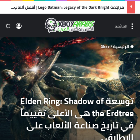
مراجعة Lego Batman: Legacy of the Dark Knight | أفضل ألعاب الليجو… وأجمل رسالة حب لشخصية باتمان!
تسجيل 
ال
القائمة
الرئيسية
/
Xbox
توسعة Elden Ring: Shadow of
the Erdtree هى الأعلى تقييماً
في تاريخ صناعة الألعاب على
الاطلاق .