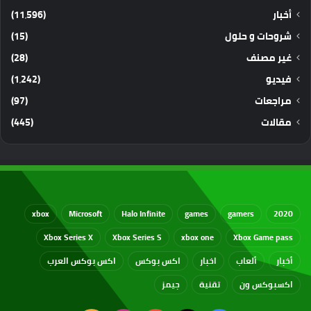
أخبار
(11٬596)
شروحات و حلول
(15)
غير مصنف
(28)
فيديو
(1٬242)
مراجعات
(97)
مقالات
(445)
xbox
Microsoft
Halo Infinite
games
gamers
2020
Xbox Series X
Xbox Series S
xbox one
Xbox Game pass
أخبار
ألعاب
اخبار
اكس بوكس
اكس بوكس العرب
اكسبوكس ون
تقنية
جيمز