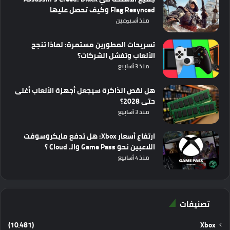
Flag Resynced وكيف تحصل عليها
منذ أسبوعين
تسريحات المطورين مستمرة: لماذا تنجح
الألعاب وتفشل الشركات؟
منذ 3 أسابيع
هل نقص الذاكرة سيجعل أجهزة الألعاب أغلى
حتى 2028؟
منذ 3 أسابيع
ارتفاع أسعار Xbox: هل تدفع مايكروسوفت
اللاعبين نحو Game Pass والـ Cloud ؟
منذ 4 أسابيع
تصنيفات
(10٬481)
Xbox