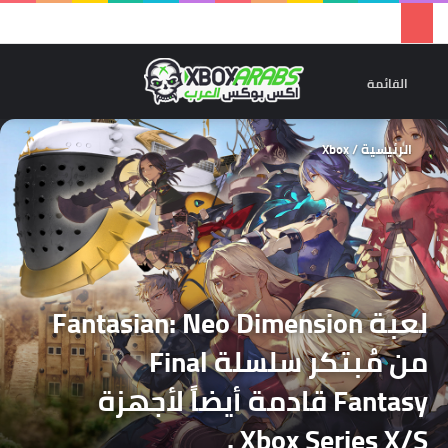
تسجيل 
ال
القائمة
الرئيسية
/
Xbox
لعبة Fantasian: Neo Dimension
من مُبتكر سلسلة Final
Fantasy قادمة أيضاً لأجهزة
Xbox Series X/S .