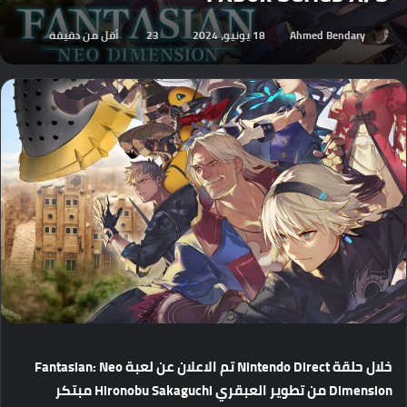
Ahmed Bendary
18 يونيو، 2024
23
أقل من دقيقة
خلال
حلقة
Nintendo Direct
تم
الاعلان
عن
لعبة
Fantasian: Neo
Dimension
من
تطوير
العبقري
Hironobu Sakaguchi
مبتكر