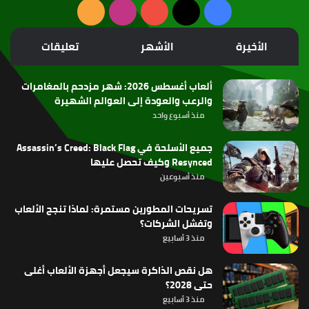
‫X
فيسبوك
‫YouTube
انستقرام
ملخص
الموقع
الأخيرة
الأشهر
تعليقات
RSS
ألعاب أغسطس 2026: شهر مزدحم بالمغامرات
والرعب والعودة إلى العوالم الشهيرة
منذ أسبوع واحد
جميع الأسلحة في Assassin’s Creed: Black Flag
Resynced وكيف تحصل عليها
منذ أسبوعين
تسريحات المطورين مستمرة: لماذا تنجح الألعاب
وتفشل الشركات؟
منذ 3 أسابيع
هل نقص الذاكرة سيجعل أجهزة الألعاب أغلى
حتى 2028؟
منذ 3 أسابيع