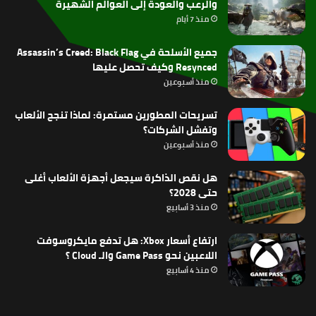
والرعب والعودة إلى العوالم الشهيرة
منذ 7 أيام
جميع الأسلحة في Assassin’s Creed: Black Flag
Resynced وكيف تحصل عليها
منذ أسبوعين
تسريحات المطورين مستمرة: لماذا تنجح الألعاب
وتفشل الشركات؟
منذ أسبوعين
هل نقص الذاكرة سيجعل أجهزة الألعاب أغلى
حتى 2028؟
منذ 3 أسابيع
ارتفاع أسعار Xbox: هل تدفع مايكروسوفت
اللاعبين نحو Game Pass والـ Cloud ؟
منذ 4 أسابيع