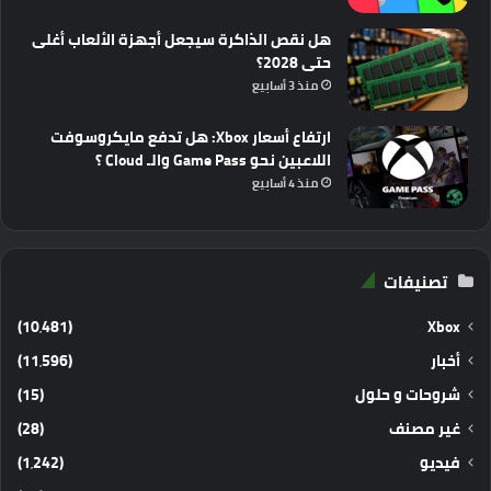
هل نقص الذاكرة سيجعل أجهزة الألعاب أغلى
حتى 2028؟
منذ 3 أسابيع
ارتفاع أسعار Xbox: هل تدفع مايكروسوفت
اللاعبين نحو Game Pass والـ Cloud ؟
منذ 4 أسابيع
تصنيفات
(10٬481)
Xbox
أخبار
(11٬596)
شروحات و حلول
(15)
غير مصنف
(28)
فيديو
(1٬242)