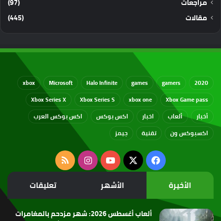
مراجعات
(97)
مقالات
(445)
xbox
Microsoft
Halo Infinite
games
gamers
2020
Xbox Series X
Xbox Series S
xbox one
Xbox Game pass
أخبار
ألعاب
اخبار
اكس بوكس
اكس بوكس العرب
اكسبوكس ون
تقنية
جيمز
‫X
فيسبوك
‫YouTube
انستقرام
ملخص
الموقع
الأخيرة
الأشهر
تعليقات
RSS
ألعاب أغسطس 2026: شهر مزدحم بالمغامرات