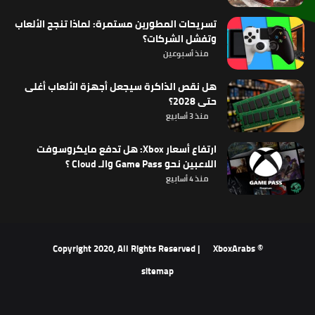
تسريحات المطورين مستمرة: لماذا تنجح الألعاب
وتفشل الشركات؟
منذ أسبوعين
هل نقص الذاكرة سيجعل أجهزة الألعاب أغلى
حتى 2028؟
منذ 3 أسابيع
ارتفاع أسعار Xbox: هل تدفع مايكروسوفت
اللاعبين نحو Game Pass والـ Cloud ؟
منذ 4 أسابيع
XboxArabs
© Copyright 2020, All Rights Reserved |
sitemap
‫X
فيسبوك
‫YouTube
انستقرام
ملخص