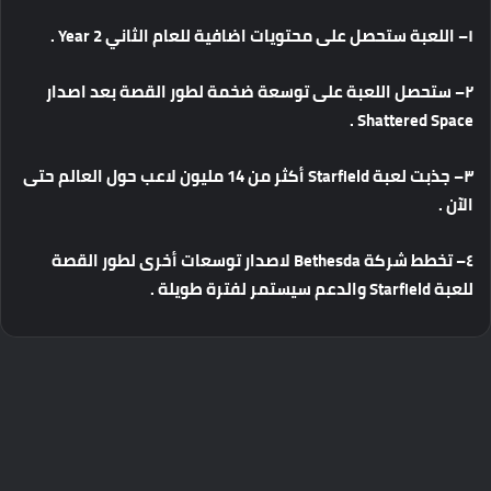
١
–
اللعبة
ستحصل
على
محتويات
اضافية
للعام
الثاني
Year 2 .
٢
–
ستحصل
اللعبة
على
توسعة
ضخمة
لطور
القصة
بعد
اصدار
Shattered Space .
٣
–
جذبت
لعبة
Starfield
أكثر
من
14
مليون
لاعب
حول
العالم
حتى
الآن
.
٤
–
تخطط
شركة
Bethesda
لاصدار
توسعات
أخرى
لطور
القصة
للعبة
Starfield
والدعم
سيستمر
لفترة
طويلة
.