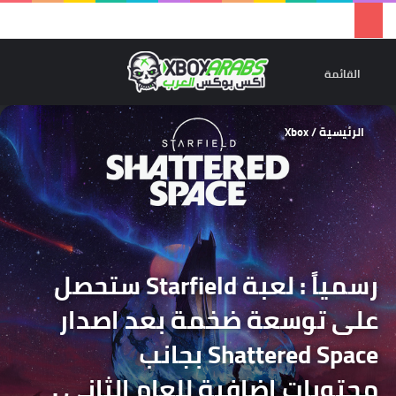
تسجيل 
ال
القائمة
الرئيسية
/
Xbox
رسمياً : لعبة Starfield ستحصل
على توسعة ضخمة بعد اصدار
Shattered Space بجانب
محتويات اضافية للعام الثاني .