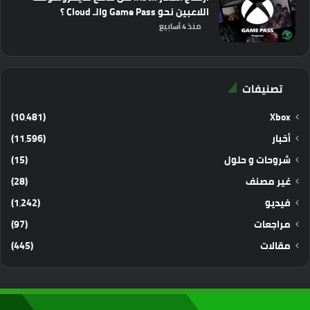
اللاعبين نحو Game Pass والـ Cloud ؟
منذ 4 أسابيع
تصنيفات
(10٬481)
Xbox
أخبار
(11٬596)
شروحات و حلول
(15)
غير مصنف
(28)
فيديو
(1٬242)
مراجعات
(97)
مقالات
(445)