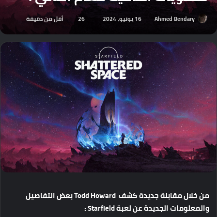
Ahmed Bendary
16 يونيو، 2024
26
أقل من دقيقة
من
خلال
مقابلة
جديدة
كشف
Todd Howard
بعض
التفاصيل
والمعلومات
الجديدة
عن
لعبة
Starfield :