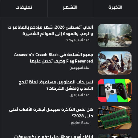
الأخيرة
الأشهر
تعليقات
ألعاب أغسطس 2026: شهر مزدحم بالمغامرات
والرعب والعودة إلى العوالم الشهيرة
منذ أسبوع واحد
جميع الأسلحة في Assassin’s Creed: Black
Flag Resynced وكيف تحصل عليها
منذ أسبوعين
تسريحات المطورين مستمرة: لماذا تنجح
الألعاب وتفشل الشركات؟
منذ أسبوعين
هل نقص الذاكرة سيجعل أجهزة الألعاب أغلى
حتى 2028؟
منذ 3 أسابيع
ارتفاع أسعار Xbox: هل تدفع مايكروسوفت