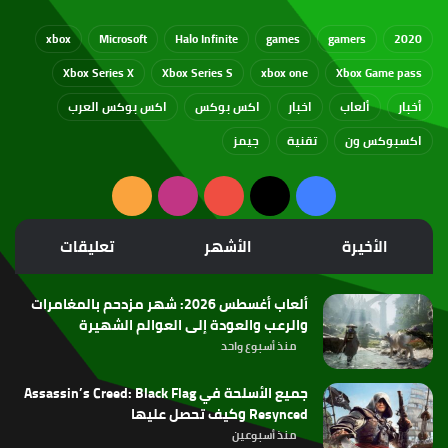
xbox
Microsoft
Halo Infinite
games
gamers
2020
Xbox Series X
Xbox Series S
xbox one
Xbox Game pass
أخبار
ألعاب
اخبار
اكس بوكس
اكس بوكس العرب
اكسبوكس ون
تقنية
جيمز
‫X
فيسبوك
‫YouTube
انستقرام
ملخص
الموقع
الأخيرة
الأشهر
تعليقات
RSS
ألعاب أغسطس 2026: شهر مزدحم بالمغامرات
والرعب والعودة إلى العوالم الشهيرة
منذ أسبوع واحد
جميع الأسلحة في Assassin’s Creed: Black Flag
Resynced وكيف تحصل عليها
منذ أسبوعين