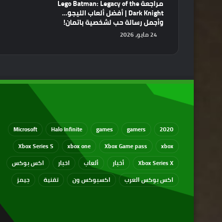
مراجعة Lego Batman: Legacy of the
Dark Knight | أفضل ألعاب الليجو…
وأجمل رسالة حب لشخصية باتمان!
24 مايو، 2026
Microsoft
Halo Infinite
games
gamers
2020
Xbox Series S
xbox one
Xbox Game pass
xbox
Xbox Series X
أخبار
ألعاب
اخبار
اكس بوكس
اكس بوكس العرب
اكسبوكس ون
تقنية
جيمز