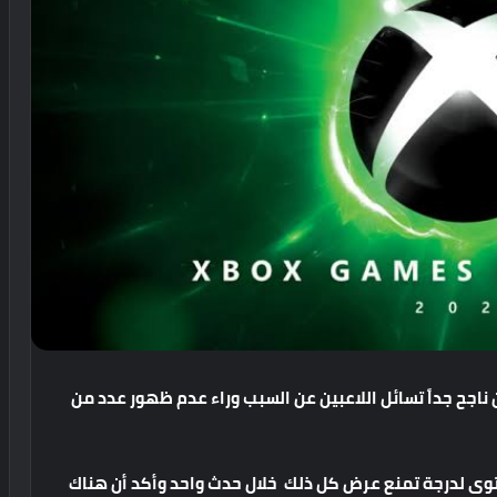
ناجح
جداً
تسائل
اللاعبين
عن
السبب
وراء
عدم
ظهور
عدد
من
توى
لدرجة
تمنع
عرض كل ذلك
خلال
حدث
واحد
وأكد
أن
هناك