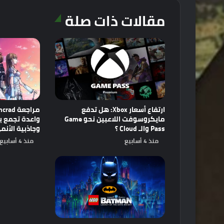
مقالات ذات صلة
ارتفاع أسعار Xbox: هل تدفع
مايكروسوفت اللاعبين نحو Game
Pass والـ Cloud ؟
وجاذبية الأنم
منذ 4 أسابيع
منذ 4 أسابيع