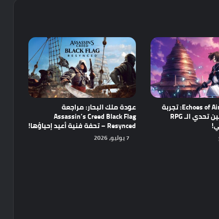
مراجعة Echoes of Aincrad: تجربة
عودة ملك البحار: مراجعة
واعدة تجمع بين تحدي الـ RPG
Assassin’s Creed Black Flag
ي!
Resynced – تحفة فنية أعيد إحياؤها!
7 يوليو، 2026