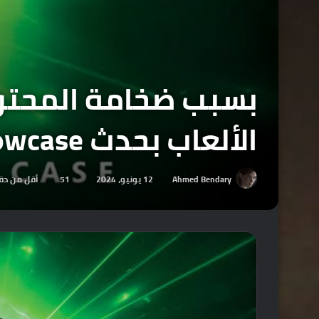
الألعاب بحدث Xbox Showcase والباقي سيكون بحدث Gamescom.
Ahmed Bendary
12 يونيو، 2024
51
أقل من دق