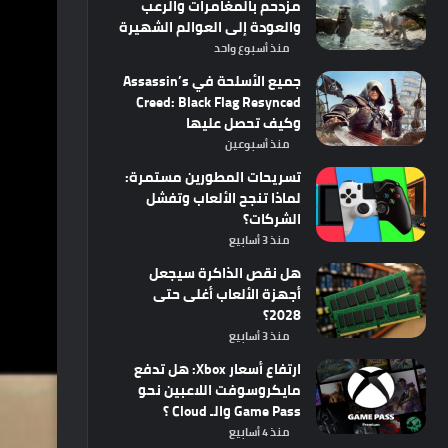
مزدحم بالمغامرات والرعب
والعودة إلى العوالم الشهيرة
منذ أسبوع واحد
جميع الأسلحة في Assassin’s
Creed: Black Flag Resynced
وكيف تحصل عليها
منذ أسبوعين
تسريحات المطورين مستمرة:
لماذا تنجح الألعاب وتفشل
الشركات؟
منذ 3 أسابيع
هل نقص الذاكرة سيجعل
أجهزة الألعاب أغلى حتى
2028؟
منذ 3 أسابيع
ارتفاع أسعار Xbox: هل تدفع
مايكروسوفت اللاعبين نحو
Game Pass والـ Cloud ؟
منذ 4 أسابيع