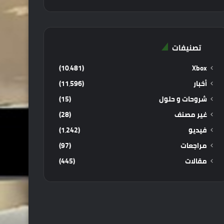
تصنيفات
(10٬481)
Xbox
أخبار
(11٬596)
شروحات و حلول
(15)
غير مصنف
(28)
فيديو
(1٬242)
مراجعات
(97)
مقالات
(445)