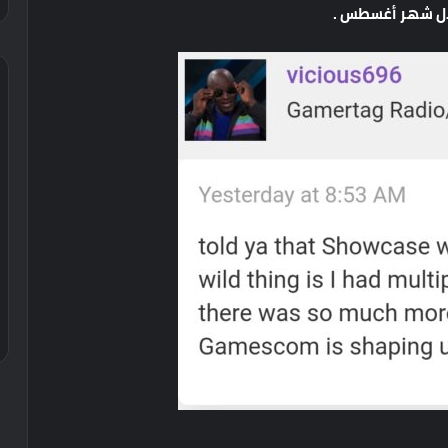
ل
شهر
أغسطس
.