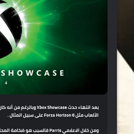
بعد
انتهاء
حدث
Xbox Showcase
وبالرغم
من
أنه
كان
الألعاب
مثل
Forza Horizon 6
على
سبيل
المثال
.
ومن
خلال
الاعلامي
Parris
فالسبب
هو
ضخامة
المح