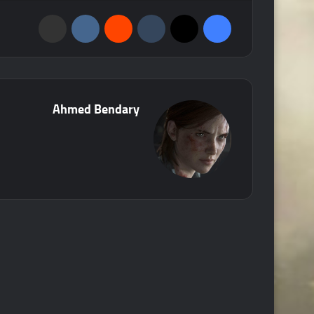
فيسبوك
‫X
‏Tumblr
‏Reddit
‏VKontakte
مشاركة عبر البريد
Ahmed Bendary