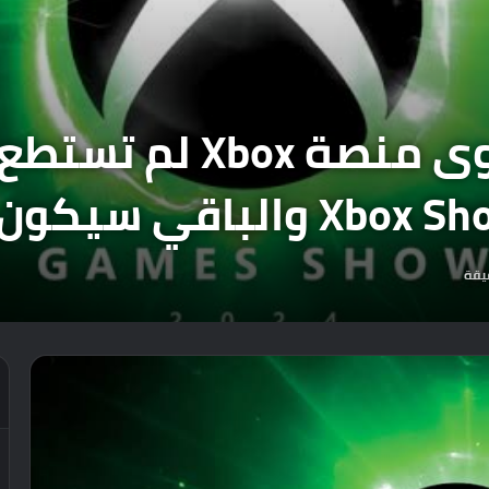
بسبب ضخامة المحتوى منص
يقة