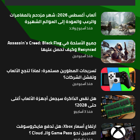
RSS
ألعاب أغسطس 2026: شهر مزدحم بالمغامرات
والرعب والعودة إلى العوالم الشهيرة
منذ أسبوع واحد
جميع الأسلحة في Assassin’s Creed: Black Flag
Resynced وكيف تحصل عليها
منذ أسبوعين
تسريحات المطورين مستمرة: لماذا تنجح الألعاب
وتفشل الشركات؟
منذ أسبوعين
هل نقص الذاكرة سيجعل أجهزة الألعاب أغلى
حتى 2028؟
منذ 3 أسابيع
ارتفاع أسعار Xbox: هل تدفع مايكروسوفت
اللاعبين نحو Game Pass والـ Cloud ؟
منذ 4 أسابيع