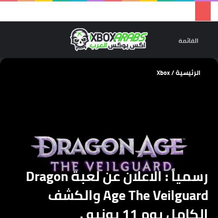
تسجيل 
ال
القائمة
الرئيسية
/
Xbox
رسمياً : الاعلان عن لعبة Dragon
Age The Veilguard والكشف
الكامل يوم 11 يونيو .