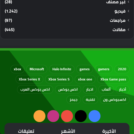
غير مصنف
(28)
فيديو
(1٬242)
مراجعات
(97)
مقالات
(445)
xbox
Microsoft
Halo Infinite
games
gamers
2020
Xbox Series X
Xbox Series S
xbox one
Xbox Game pass
أخبار
ألعاب
اخبار
اكس بوكس
اكس بوكس العرب
اكسبوكس ون
تقنية
جيمز
‫X
فيسبوك
‫YouTube
انستقرام
ملخص
الموقع
الأخيرة
الأشهر
تعليقات