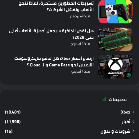
تسريحات المطورين مستمرة: لماذا تنجح
الألعاب وتفشل الشركات؟
منذ أسبوعين
هل نقص الذاكرة سيجعل أجهزة الألعاب أغلى
حتى 2028؟
منذ 3 أسابيع
ارتفاع أسعار Xbox: هل تدفع مايكروسوفت
اللاعبين نحو Game Pass والـ Cloud ؟
منذ 4 أسابيع
تصنيفات
(10٬481)
Xbox
أخبار
(11٬596)
شروحات و حلول
(15)