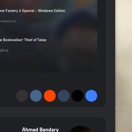
فيسبوك
‫X
‏Tumblr
‏Reddit
‏VKontakte
مشاركة عبر البريد
Ahmed Bendary