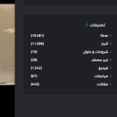
تصنيفات
(10٬481)
Xbox
أخبار
(11٬596)
شروحات و حلول
(15)
غير مصنف
(28)
فيديو
(1٬242)
مراجعات
(97)
مقالات
(445)