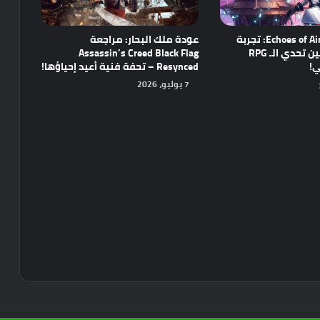
مراجعة Echoes of Aincrad: تجربة
عودة ملك البحار: مراجعة
واعدة تجمع بين تحدي الـ RPG
Assassin’s Creed Black Flag
ي!
Resynced – تحفة فنية أعيد إحياؤها!
7 يوليو، 2026