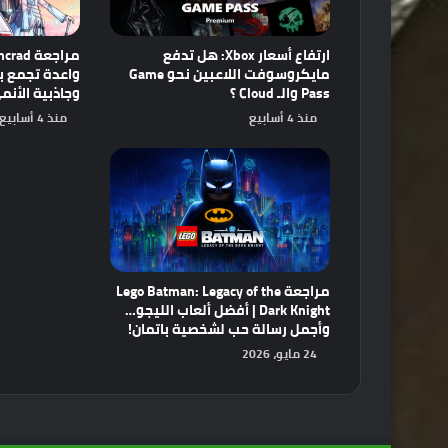
ارتفاع أسعار Xbox: هل تدفع
مايكروسوفت اللاعبين نحو Game
Pass والـ Cloud ؟
وجاذبية الأنم
منذ 4 أسابيع
منذ 4 أسابيع
مراجعة Lego Batman: Legacy of the
Dark Knight | أفضل ألعاب الليجو…
وأجمل رسالة حب لشخصية باتمان!
24 مايو، 2026