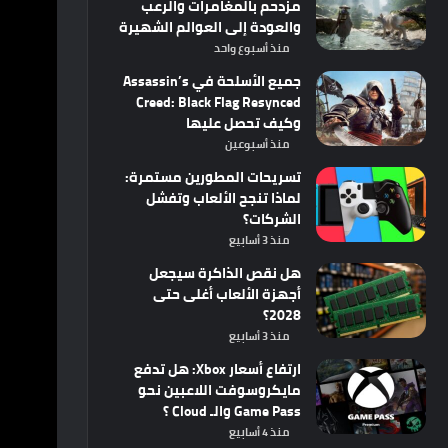
مزدحم بالمغامرات والرعب
والعودة إلى العوالم الشهيرة
منذ أسبوع واحد
جميع الأسلحة في Assassin’s
Creed: Black Flag Resynced
وكيف تحصل عليها
منذ أسبوعين
تسريحات المطورين مستمرة:
لماذا تنجح الألعاب وتفشل
الشركات؟
منذ 3 أسابيع
هل نقص الذاكرة سيجعل
أجهزة الألعاب أغلى حتى
2028؟
منذ 3 أسابيع
ارتفاع أسعار Xbox: هل تدفع
مايكروسوفت اللاعبين نحو
Game Pass والـ Cloud ؟
منذ 4 أسابيع