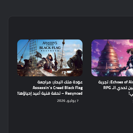
مراجعة Echoes of Aincrad: تجربة
عودة ملك البحار: مراجعة
واعدة تجمع بين تحدي الـ RPG
Assassin’s Creed Black Flag
ي!
Resynced – تحفة فنية أعيد إحياؤها!
7 يوليو، 2026