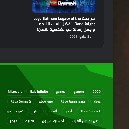
مراجعة Lego Batman: Legacy of the
Dark Knight | أفضل ألعاب الليجو…
وأجمل رسالة حب لشخصية باتمان!
24 مايو، 2026
Microsoft
Halo Infinite
games
gamers
2020
Xbox Series S
xbox one
Xbox Game pass
xbox
Xbox Series X
أخبار
ألعاب
اخبار
اكس بوكس
اكس بوكس العرب
اكسبوكس ون
تقنية
جيمز