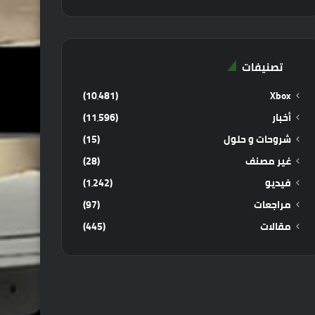
تصنيفات
(10٬481)
Xbox
أخبار
(11٬596)
شروحات و حلول
(15)
غير مصنف
(28)
فيديو
(1٬242)
مراجعات
(97)
مقالات
(445)