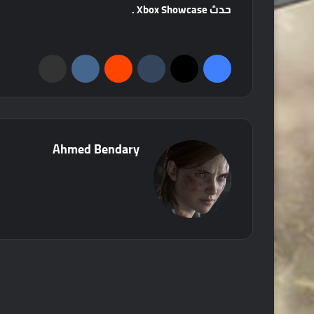
حدث
Xbox Showcase .
فيسبوك
‫X
‏Tumblr
‏Reddit
‏VKontakte
مشاركة عبر البريد
Ahmed Bendary