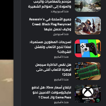
مزدحم بالمغامرات والرعب
والعودة إلى العوالم الشهيرة
منذ أسبوع واحد
جميع الأسلحة في Assassin’s
Creed: Black Flag Resynced
وكيف تحصل عليها
منذ أسبوعين
تسريحات المطورين مستمرة:
لماذا تنجح الألعاب وتفشل
الشركات؟
منذ 3 أسابيع
هل نقص الذاكرة سيجعل
أجهزة الألعاب أغلى حتى
2028؟
منذ 3 أسابيع
ارتفاع أسعار Xbox: هل تدفع
مايكروسوفت اللاعبين نحو
Game Pass والـ Cloud ؟
منذ 4 أسابيع