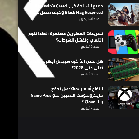
جميع الأسلحة في Assassin’s Creed:
Black Flag Resynced وكيف تحصل عليها
منذ أسبوعين
تسريحات المطورين مستمرة: لماذا تنجح
الألعاب وتفشل الشركات؟
منذ 3 أسابيع
هل نقص الذاكرة سيجعل أجهزة الألعاب
أغلى حتى 2028؟
منذ 3 أسابيع
ارتفاع أسعار Xbox: هل تدفع
مايكروسوفت اللاعبين نحو Game Pass
والـ Cloud ؟
منذ 4 أسابيع