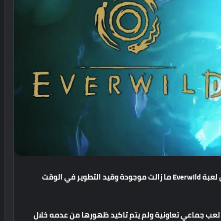
لعبة
Everwild
ما
زالت
موجودة
وقيد
التطوير
في
الوقت
لعب
جماعي
تعاونية
ولم
يتم
تاكيد
ظهورها
من
عدمه
خلال