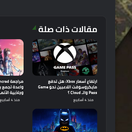
مقالات ذات صلة
ارتفاع أسعار Xbox: هل تدفع
مايكروسوفت اللاعبين نحو Game
Pass والـ Cloud ؟
وجاذبية الأنم
منذ 4 أسابيع
منذ 4 أسابيع