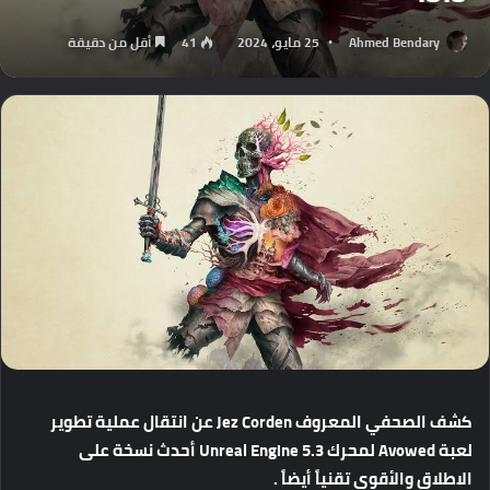
Ahmed Bendary
25 مايو، 2024
41
أقل من دقيقة
كشف
الصحفي
المعروف
Jez Corden
عن
انتقال
عملية
تطوير
لعبة
Avowed
لمحرك
Unreal Engine 5.3
أحدث
نسخة
على
الاطلاق
والأقوى
تقنياً
أيضاً
.