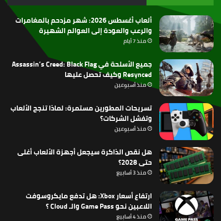
RSS
ألعاب أغسطس 2026: شهر مزدحم بالمغامرات
والرعب والعودة إلى العوالم الشهيرة
منذ 7 أيام
جميع الأسلحة في Assassin’s Creed: Black Flag
Resynced وكيف تحصل عليها
منذ أسبوعين
تسريحات المطورين مستمرة: لماذا تنجح الألعاب
وتفشل الشركات؟
منذ أسبوعين
هل نقص الذاكرة سيجعل أجهزة الألعاب أغلى
حتى 2028؟
منذ 3 أسابيع
ارتفاع أسعار Xbox: هل تدفع مايكروسوفت
اللاعبين نحو Game Pass والـ Cloud ؟
منذ 4 أسابيع