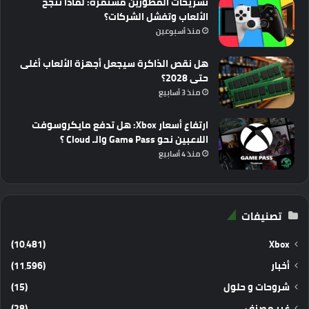
تسريحات المطورين مستمرة: لماذا تنجح
الألعاب وتفشل الشركات؟
منذ أسبوعين
هل نقص الذاكرة سيجعل أجهزة الألعاب أغلى
حتى 2028؟
منذ 3 أسابيع
ارتفاع أسعار Xbox: هل تدفع مايكروسوفت
اللاعبين نحو Game Pass والـ Cloud ؟
منذ 4 أسابيع
تصنيفات
(10٬481)
Xbox
أخبار
(11٬596)
شروحات و حلول
(15)
غير مصنف
(28)