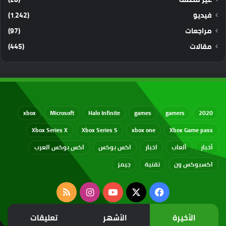
فيديو
(1٬242)
مراجعات
(97)
مقالات
(445)
xbox
Microsoft
Halo Infinite
games
gamers
2020
Xbox Series X
Xbox Series S
xbox one
Xbox Game pass
أخبار
ألعاب
اخبار
اكس بوكس
اكس بوكس العرب
اكسبوكس ون
تقنية
جيمز
‫X
فيسبوك
‫YouTube
انستقرام
ملخص
الموقع
الأخيرة
الأشهر
تعليقات