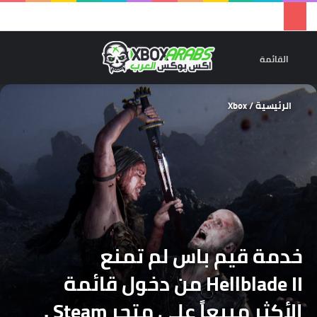
تسجيل 
ال
القائمة
الرئيسية
/
Xbox
خدمة قيم باس لم تمنع
Hellblade II من دخول قائمة
الأكثر مبيعاً على متجر Steam .