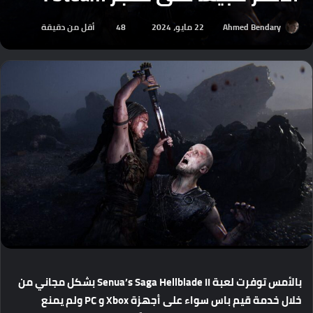
Ahmed Bendary
22 مايو، 2024
48
أقل من دقيقة
بالأمس
توفرت
لعبة
Senua’s Saga Hellblade II
بشكل
مجاني
من
خلال
خدمة
قيم
باس
سواء
على
أجهزة
Xbox
و
PC
ولم
يمنع