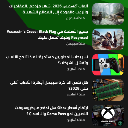
ألعاب أغسطس 2026: شهر مزدحم بالمغامرات
والرعب والعودة إلى العوالم الشهيرة
منذ أسبوعين
جميع الأسلحة في Assassin’s Creed: Black Flag
Resynced وكيف تحصل عليها
منذ أسبوعين
تسريحات المطورين مستمرة: لماذا تنجح الألعاب
وتفشل الشركات؟
منذ 3 أسابيع
هل نقص الذاكرة سيجعل أجهزة الألعاب أغلى
حتى 2028؟
منذ 4 أسابيع
ارتفاع أسعار Xbox: هل تدفع مايكروسوفت
اللاعبين نحو Game Pass والـ Cloud ؟
منذ 4 أسابيع