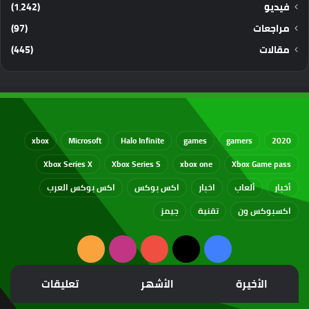
فيديو
(1٬242)
مراجعات
(97)
مقالات
(445)
xbox
Microsoft
Halo Infinite
games
gamers
2020
Xbox Series X
Xbox Series S
xbox one
Xbox Game pass
أخبار
ألعاب
اخبار
اكس بوكس
اكس بوكس العرب
اكسبوكس ون
تقنية
جيمز
‫X
فيسبوك
‫YouTube
انستقرام
ملخص
الموقع
الأخيرة
الأشهر
تعليقات
RSS