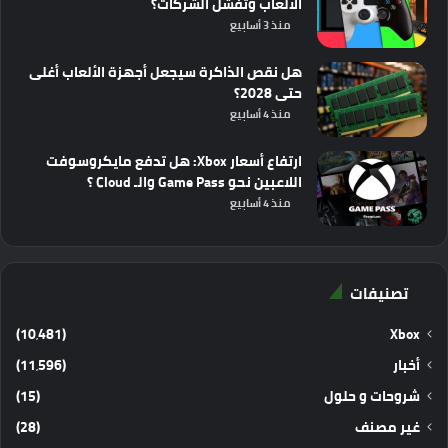
الألعاب وتفشل الشركات؟
منذ 3 أسابيع
هل نقص الذاكرة سيجعل أجهزة الألعاب أغلى
حتى 2028؟
منذ 4 أسابيع
ارتفاع أسعار Xbox: هل تدفع مايكروسوفت
اللاعبين نحو Game Pass والـ Cloud ؟
منذ 4 أسابيع
تصنيفات
(10٬481)
Xbox
أخبار
(11٬596)
شروحات و حلول
(15)
غير مصنف
(28)