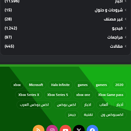
أخبار
(11٬596)
شروحات و حلول
(15)
غير مصنف
(28)
فيديو
(1٬242)
مراجعات
(97)
مقالات
(445)
xbox
Microsoft
Halo Infinite
games
gamers
2020
Xbox Series X
Xbox Series S
xbox one
Xbox Game pass
أخبار
ألعاب
اخبار
اكس بوكس
اكس بوكس العرب
اكسبوكس ون
تقنية
جيمز
‫X
فيسبوك
‫YouTube
انستقرام
ملخص