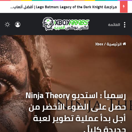
مراجعة Lego Batman: Legacy of the Dark Knight | أفضل ألعاب الليجو… وأجمل رسالة حب لشخصية باتمان!
تسجيل 
ال
القائمة
الرئيسية
/
Xbox
رسمياً : استديو Ninja Theory
حصل على الضوء الأخضر من
أجل بدأ عملية تطوير لعبة
جديدة كلياً .