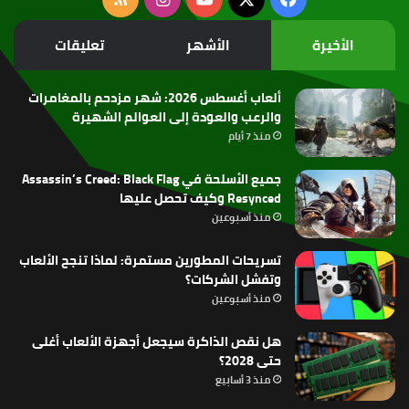
الموقع
الأخيرة
الأشهر
تعليقات
RSS
ألعاب أغسطس 2026: شهر مزدحم بالمغامرات
والرعب والعودة إلى العوالم الشهيرة
منذ 7 أيام
جميع الأسلحة في Assassin’s Creed: Black Flag
Resynced وكيف تحصل عليها
منذ أسبوعين
تسريحات المطورين مستمرة: لماذا تنجح الألعاب
وتفشل الشركات؟
منذ أسبوعين
هل نقص الذاكرة سيجعل أجهزة الألعاب أغلى
حتى 2028؟
منذ 3 أسابيع