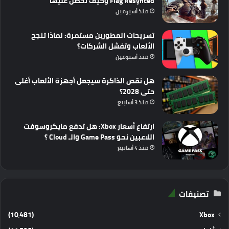
Flag Resynced وكيف تحصل عليها
منذ أسبوعين
تسريحات المطورين مستمرة: لماذا تنجح
الألعاب وتفشل الشركات؟
منذ أسبوعين
هل نقص الذاكرة سيجعل أجهزة الألعاب أغلى
حتى 2028؟
منذ 3 أسابيع
ارتفاع أسعار Xbox: هل تدفع مايكروسوفت
اللاعبين نحو Game Pass والـ Cloud ؟
منذ 4 أسابيع
تصنيفات
(10٬481)
Xbox