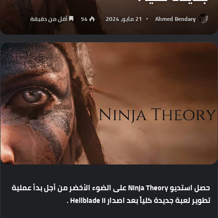
Ahmed Bendary
21 مايو، 2024
54
أقل من دقيقة
حصل
استديو
Ninja Theory
على
الضوء
الأخضر
من
أجل
بدأ
عملية
تطوير
لعبة
جديدة
كلياً
بعد
اصدار
Hellblade II .