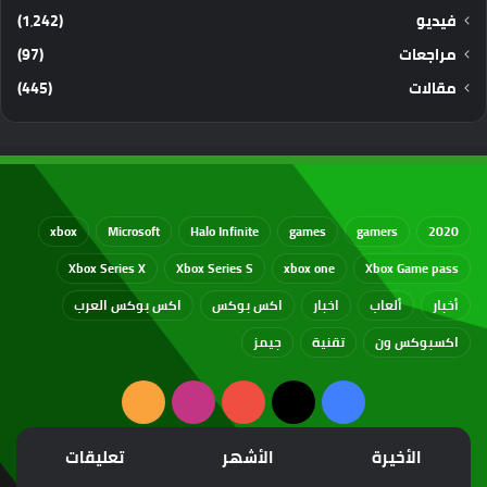
فيديو
(1٬242)
مراجعات
(97)
مقالات
(445)
xbox
Microsoft
Halo Infinite
games
gamers
2020
Xbox Series X
Xbox Series S
xbox one
Xbox Game pass
أخبار
ألعاب
اخبار
اكس بوكس
اكس بوكس العرب
اكسبوكس ون
تقنية
جيمز
‫X
فيسبوك
‫YouTube
انستقرام
ملخص
الموقع
الأخيرة
الأشهر
تعليقات