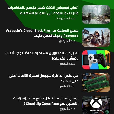
RSS
ألعاب أغسطس 2026: شهر مزدحم بالمغامرات
والرعب والعودة إلى العوالم الشهيرة
منذ أسبوع واحد
جميع الأسلحة في Assassin’s Creed: Black Flag
Resynced وكيف تحصل عليها
منذ أسبوعين
تسريحات المطورين مستمرة: لماذا تنجح الألعاب
وتفشل الشركات؟
منذ 3 أسابيع
هل نقص الذاكرة سيجعل أجهزة الألعاب أغلى
حتى 2028؟
منذ 3 أسابيع
ارتفاع أسعار Xbox: هل تدفع مايكروسوفت
اللاعبين نحو Game Pass والـ Cloud ؟
منذ 4 أسابيع