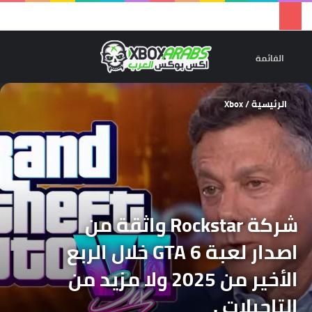
تسجيل 
ال
القائمة
الرئيسية
/
Xbox
شركة Rockstar واثقة من
اصدار لعبة GTA 6 خلال الربع
الأخير من 2025 ولا مزيد من
التاجيلات .