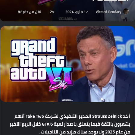
Ahmed Bendary
17 مايو، 2024
25
أقل من دقيقة
أكد
Strauss Zelnick
المدير
التنفيذي
لشركة
Take Two
أنهم
يشعرون
بالثقة
فيما
يتعلق
باصدار
لعبة
GTA 6
خلال
الربع
الأخير
من
عام
2025
ولا
يوجد
هناك
مزيد
من
التاجيلات
.