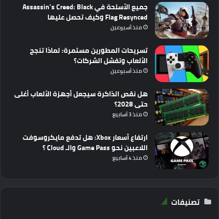
جميع الأسلحة في Assassin’s Creed: Black
Flag Resynced وكيف تحصل عليها
منذ أسبوعين
تسريحات المطورين مستمرة: لماذا تنجح
الألعاب وتفشل الشركات؟
منذ أسبوعين
هل نقص الذاكرة سيجعل أجهزة الألعاب أغلى
حتى 2028؟
منذ 3 أسابيع
ارتفاع أسعار Xbox: هل تدفع مايكروسوفت
اللاعبين نحو Game Pass والـ Cloud ؟
منذ 4 أسابيع
تصنيفات