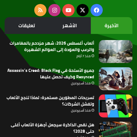
‫X
فيسبوك
‫YouTube
انستقرام
ملخص
الموقع
الأخيرة
الأشهر
تعليقات
RSS
ألعاب أغسطس 2026: شهر مزدحم بالمغامرات
والرعب والعودة إلى العوالم الشهيرة
منذ 7 أيام
جميع الأسلحة في Assassin’s Creed: Black Flag
Resynced وكيف تحصل عليها
منذ أسبوعين
تسريحات المطورين مستمرة: لماذا تنجح الألعاب
وتفشل الشركات؟
منذ أسبوعين
هل نقص الذاكرة سيجعل أجهزة الألعاب أغلى
حتى 2028؟