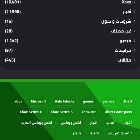
(10٬481)
Xbox
أخبار
(11٬596)
شروحات و حلول
(15)
غير مصنف
(28)
فيديو
(1٬242)
مراجعات
(97)
مقالات
(445)
xbox
Microsoft
Halo Infinite
games
gamers
2020
Xbox Series X
Xbox Series S
xbox one
Xbox Game pass
أخبار
ألعاب
اخبار
اكس بوكس
اكس بوكس العرب
اكسبوكس ون
تقنية
جيمز