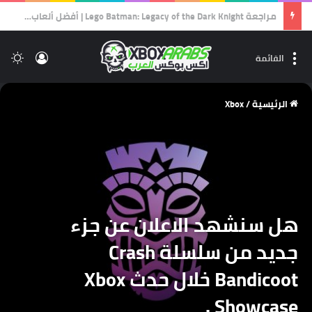
ثورة في عالم الرعب.. هل Directive 8020 هي أفضل ألعاب استديو Supermassive على الإطلاق؟
تسجيل 
ال
القائمة
الرئيسية
/
Xbox
هل سنشهد الاعلان عن جزء
جديد من سلسلة Crash
Bandicoot خلال حدث Xbox
Showcase .