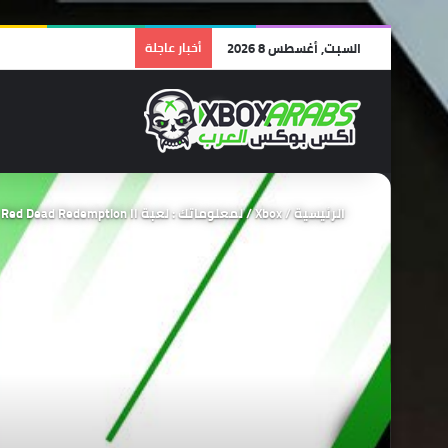
السبت, أغسطس 8 2026
أخبار عاجلة
الرئيسية
/
Xbox
/
لمعلوماتك : لعبة Red Dead Redemption II سبق أن توفرت من خلال خدمة قيم باس منذ أربعة سنوات تقريباً .