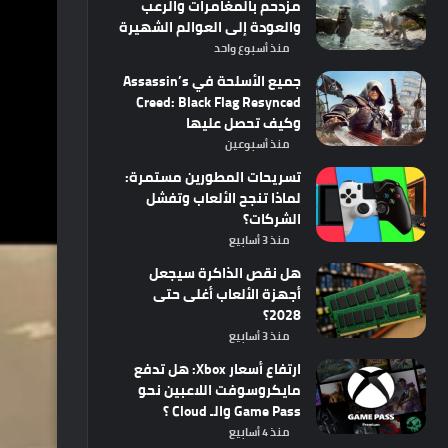
مزدحم بالمغامرات والرعب
والعودة إلى العوالم الشهيرة
منذ أسبوع واحد
جميع الأسلحة في Assassin’s
Creed: Black Flag Resynced
وكيف تحصل عليها
منذ أسبوعين
تسريحات المطورين مستمرة:
لماذا تنجح الألعاب وتفشل
الشركات؟
منذ 3 أسابيع
هل نقص الذاكرة سيجعل
أجهزة الألعاب أغلى حتى
2028؟
منذ 3 أسابيع
ارتفاع أسعار Xbox: هل تدفع
مايكروسوفت اللاعبين نحو
Game Pass والـ Cloud ؟
منذ 4 أسابيع