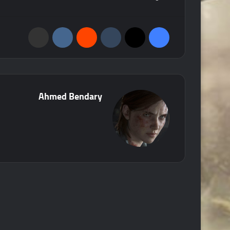
فيسبوك
‫X
‏Tumblr
‏Reddit
‏VKontakte
مشاركة عبر البريد
Ahmed Bendary