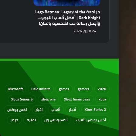
مراجعة Lego Batman: Legacy of the
Dark Knight | أفضل ألعاب الليجو…
وأجمل رسالة حب لشخصية باتمان!
24 مايو، 2026
Microsoft
Halo Infinite
games
gamers
2020
Xbox Series S
xbox one
Xbox Game pass
xbox
Xbox Series X
أخبار
ألعاب
اخبار
اكس بوكس
اكس بوكس العرب
اكسبوكس ون
تقنية
جيمز