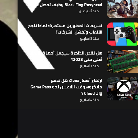
Black Flag Resynced وكيف تحصل عليها
منذ أسبوعين
تسريحات المطورين مستمرة: لماذا تنجح
الألعاب وتفشل الشركات؟
منذ 3 أسابيع
هل نقص الذاكرة سيجعل أجهزة الألعاب
أغلى حتى 2028؟
منذ 3 أسابيع
ارتفاع أسعار Xbox: هل تدفع
مايكروسوفت اللاعبين نحو Game Pass
والـ Cloud ؟
منذ 4 أسابيع