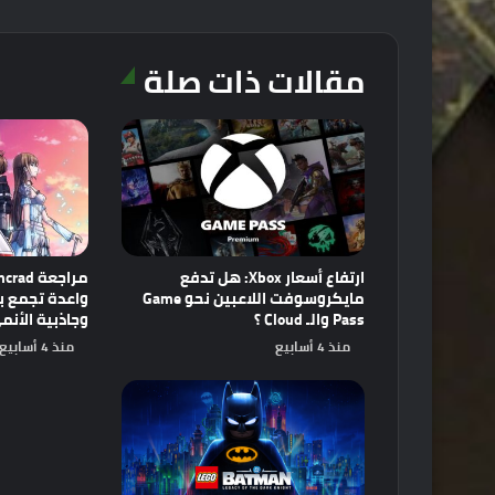
مقالات ذات صلة
ارتفاع أسعار Xbox: هل تدفع
مايكروسوفت اللاعبين نحو Game
Pass والـ Cloud ؟
وجاذبية الأنم
منذ 4 أسابيع
منذ 4 أسابيع