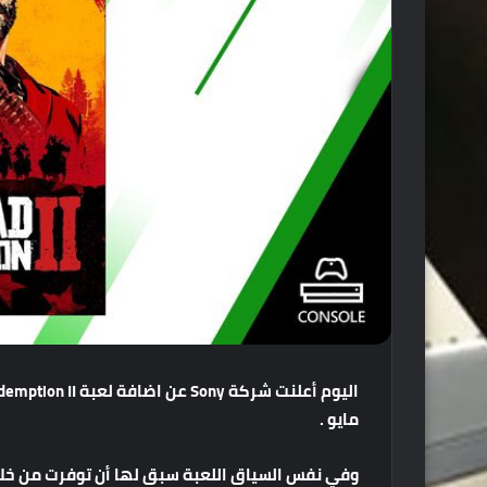
اليوم
أعلنت
شركة
Sony
عن
اضافة
لعبة
Red Dead Redemption II
مايو
.
وفي
نفس
السياق
اللعبة
سبق
لها
أن
توفرت
من
خل