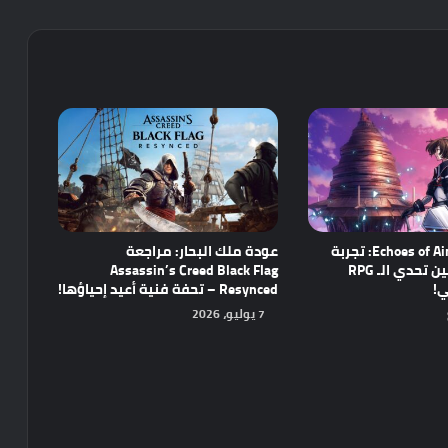
مراجعة Echoes of Aincrad: تجربة
عودة ملك البحار: مراجعة
واعدة تجمع بين تحدي الـ RPG
Assassin’s Creed Black Flag
ي!
Resynced – تحفة فنية أعيد إحياؤها!
7 يوليو، 2026