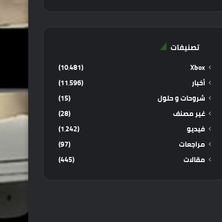
تصنيفات
(10٬481)
Xbox
أخبار
(11٬596)
شروحات و حلول
(15)
غير مصنف
(28)
فيديو
(1٬242)
مراجعات
(97)
مقالات
(445)