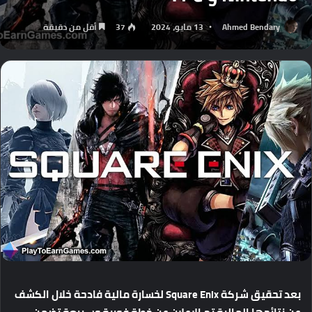
Ahmed Bendary
13 مايو، 2024
37
أقل من دقيقة
بعد
تحقيق
شركة
Square Enix
لخسارة
مالية
فادحة
خلال
الكشف