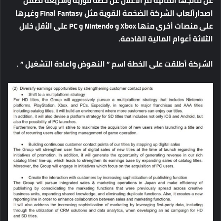
عن
نتائجها
المالية
تم
الاعلان
عن
خطة
فورية
وسريعة
تضمن
اصدار
ألعاب
الشركة
الضخمة
القوية
مثل
Final Fantasy
وغيرها
على
منصات
أخرى
منها
Xbox
و
Nintendo
و
PC
على
الأقل
خلال
الثلاثة
أعوام
المالية
القادمة
.
الشركة
أطلقت
على
الخطة
اسم
”
النهوض
واعادة
التشغيل
” .