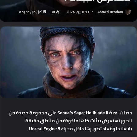
Ahmed Bendary
13 مايو، 2024
38
أقل من دقيقة
حصلت
لعبة
Senua’s Saga: Hellblade II
على
مجموعة
جديدة
من
الصور
تستعرض
بيئات
كلها
ماخوذة
من
مناطق
حقيقة
بايسلندا
ومُعاد
تطويرها
داخل
محرك
Unreal Engine 5 .