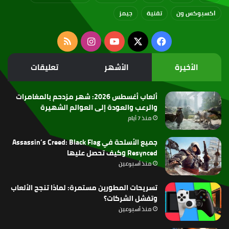
اكسبوكس ون
تقنية
جيمز
‫X
فيسبوك
‫YouTube
انستقرام
ملخص
الموقع
الأخيرة
الأشهر
تعليقات
RSS
ألعاب أغسطس 2026: شهر مزدحم بالمغامرات
والرعب والعودة إلى العوالم الشهيرة
منذ 7 أيام
جميع الأسلحة في Assassin’s Creed: Black Flag
Resynced وكيف تحصل عليها
منذ أسبوعين
تسريحات المطورين مستمرة: لماذا تنجح الألعاب
وتفشل الشركات؟
منذ أسبوعين