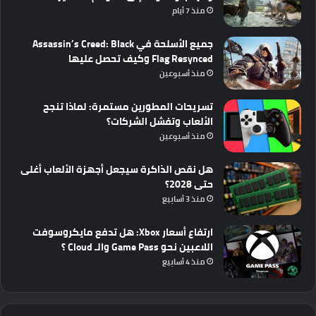
منذ 7 أيام
جميع الأسلحة في Assassin’s Creed: Black
Flag Resynced وكيف تحصل عليها
منذ أسبوعين
تسريحات المطورين مستمرة: لماذا تنجح
الألعاب وتفشل الشركات؟
منذ أسبوعين
هل نقص الذاكرة سيجعل أجهزة الألعاب أغلى
حتى 2028؟
منذ 3 أسابيع
ارتفاع أسعار Xbox: هل تدفع مايكروسوفت
اللاعبين نحو Game Pass والـ Cloud ؟
منذ 4 أسابيع