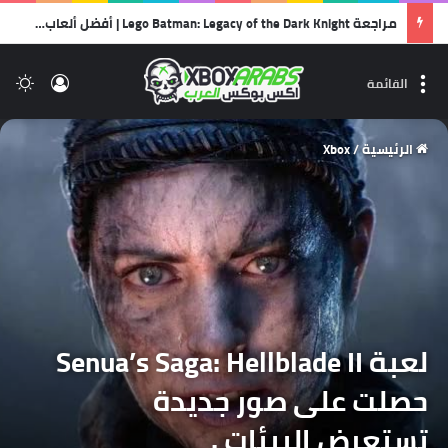
مراجعة Lego Batman: Legacy of the Dark Knight | أفضل ألعاب الليجو… وأجمل رسالة حب لشخصية باتمان!
تسجيل 
ال
القائمة
الرئيسية
/
Xbox
لعبة Senua’s Saga: Hellblade II
حصلت على صور جديدة
تستعرض البيئات .