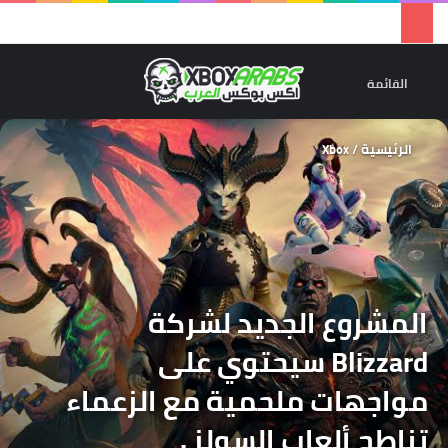
تسجيل 
ال
القائمة
الرئيسية
/
Xbox
المشروع الجديد لشركة
Blizzard سيحتوي على
مواجهات ملحمية مع الزعماء
تناطح ألعاب السولز .