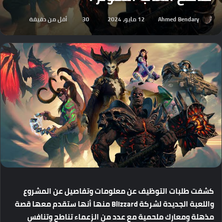
Ahmed Bendary
12 مايو، 2024
30
أقل من دقيقة
كشفت
طلبات
التوظيف
عن
معلومات
وتفاصيل
عن
المشروع
واللعبة
الجديدة
لشركة
Blizzard
منها
أنها
ستقدم
معها
قصة
مذهلة
ومعارك
ملحمية
مع
عدد
من
الزعماء
تناطح
وتنافس