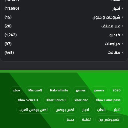
أخبار
(11٬596)
شروحات و حلول
(15)
غير مصنف
(28)
فيديو
(1٬242)
مراجعات
(97)
مقالات
(445)
xbox
Microsoft
Halo Infinite
games
gamers
2020
Xbox Series X
Xbox Series S
xbox one
Xbox Game pass
أخبار
ألعاب
اخبار
اكس بوكس
اكس بوكس العرب
اكسبوكس ون
تقنية
جيمز