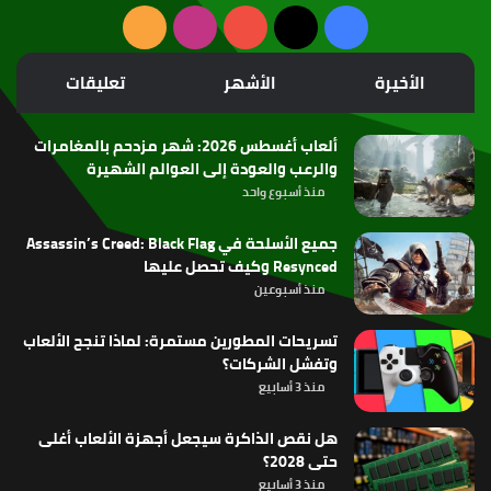
‫X
فيسبوك
‫YouTube
انستقرام
ملخص
الموقع
الأخيرة
الأشهر
تعليقات
RSS
ألعاب أغسطس 2026: شهر مزدحم بالمغامرات
والرعب والعودة إلى العوالم الشهيرة
منذ أسبوع واحد
جميع الأسلحة في Assassin’s Creed: Black Flag
Resynced وكيف تحصل عليها
منذ أسبوعين
تسريحات المطورين مستمرة: لماذا تنجح الألعاب
وتفشل الشركات؟
منذ 3 أسابيع
هل نقص الذاكرة سيجعل أجهزة الألعاب أغلى
حتى 2028؟
منذ 3 أسابيع