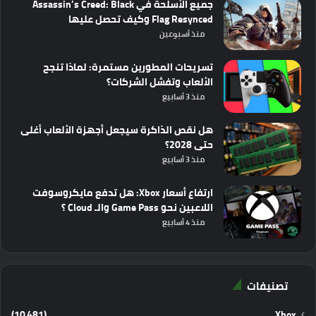
جميع الأسلحة في Assassin’s Creed: Black
Flag Resynced وكيف تحصل عليها
منذ أسبوعين
تسريحات المطورين مستمرة: لماذا تنجح
الألعاب وتفشل الشركات؟
منذ 3 أسابيع
هل نقص الذاكرة سيجعل أجهزة الألعاب أغلى
حتى 2028؟
منذ 3 أسابيع
ارتفاع أسعار Xbox: هل تدفع مايكروسوفت
اللاعبين نحو Game Pass والـ Cloud ؟
منذ 4 أسابيع
تصنيفات
(10٬481)
Xbox