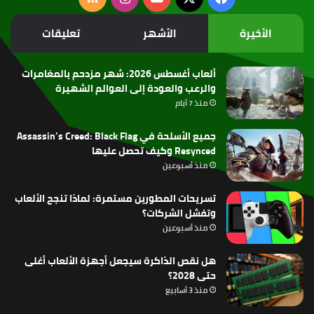
الموقع
الأخيرة
الأشهر
تعليقات
RSS
ألعاب أغسطس 2026: شهر مزدحم بالمغامرات
والرعب والعودة إلى العوالم الشهيرة
منذ 7 أيام
جميع الأسلحة في Assassin’s Creed: Black Flag
Resynced وكيف تحصل عليها
منذ أسبوعين
تسريحات المطورين مستمرة: لماذا تنجح الألعاب
وتفشل الشركات؟
منذ أسبوعين
هل نقص الذاكرة سيجعل أجهزة الألعاب أغلى
حتى 2028؟
منذ 3 أسابيع