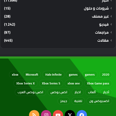
أخبار
(11٬596)
شروحات و حلول
(15)
غير مصنف
(28)
فيديو
(1٬242)
مراجعات
(97)
مقالات
(445)
xbox
Microsoft
Halo Infinite
games
gamers
2020
Xbox Series X
Xbox Series S
xbox one
Xbox Game pass
أخبار
ألعاب
اخبار
اكس بوكس
اكس بوكس العرب
اكسبوكس ون
تقنية
جيمز
‫X
فيسبوك
‫YouTube
انستقرام
ملخص