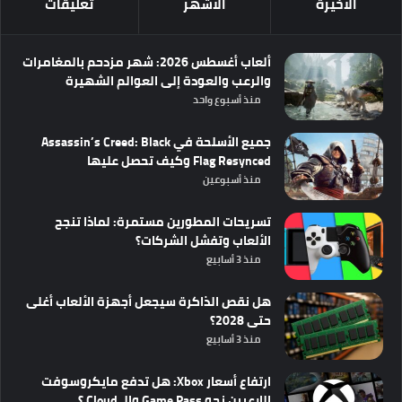
الأخيرة
الأشهر
تعليقات
ألعاب أغسطس 2026: شهر مزدحم بالمغامرات
والرعب والعودة إلى العوالم الشهيرة
منذ أسبوع واحد
جميع الأسلحة في Assassin’s Creed: Black
Flag Resynced وكيف تحصل عليها
منذ أسبوعين
تسريحات المطورين مستمرة: لماذا تنجح
الألعاب وتفشل الشركات؟
منذ 3 أسابيع
هل نقص الذاكرة سيجعل أجهزة الألعاب أغلى
حتى 2028؟
منذ 3 أسابيع
ارتفاع أسعار Xbox: هل تدفع مايكروسوفت
اللاعبين نحو Game Pass والـ Cloud ؟