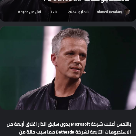
Ahmed Bendary
8 مايو، 2024
178
أقل من دقيقة
بالأمس
أعلنت
شركة
Microsoft
بدون
سابق
انذار
اغلاق
أربعة
من
الاستديوهات
التابعة
لشركة
Bethesda
مما
سبب
حالة
من