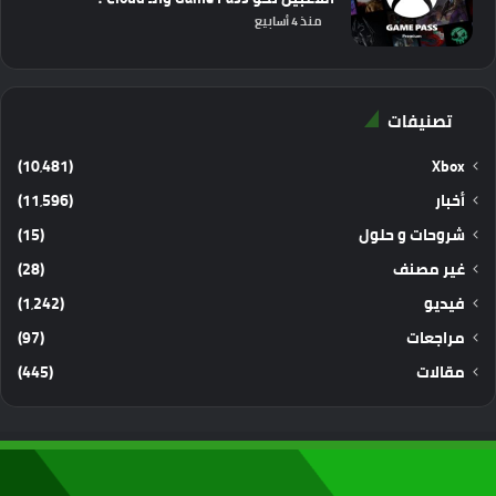
منذ 4 أسابيع
تصنيفات
(10٬481)
Xbox
أخبار
(11٬596)
شروحات و حلول
(15)
غير مصنف
(28)
فيديو
(1٬242)
مراجعات
(97)
مقالات
(445)