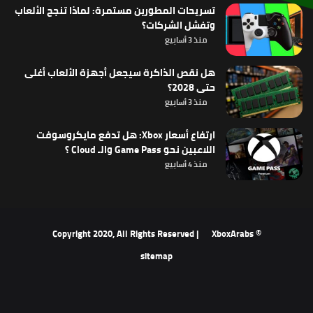
تسريحات المطورين مستمرة: لماذا تنجح الألعاب
وتفشل الشركات؟
منذ 3 أسابيع
هل نقص الذاكرة سيجعل أجهزة الألعاب أغلى
حتى 2028؟
منذ 3 أسابيع
ارتفاع أسعار Xbox: هل تدفع مايكروسوفت
اللاعبين نحو Game Pass والـ Cloud ؟
منذ 4 أسابيع
XboxArabs
© Copyright 2020, All Rights Reserved |
sitemap
‫X
فيسبوك
‫YouTube
انستقرام
ملخص