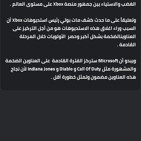
الغضب
والاستياء
بين
جمهور
منصة
Xbox
على
مستوى
العالم
.
وتعليقاً
على
ما
حدث
كشف
مات
بوتي
رئيس
استديوهات
Xbox
أن
السبب
وراء
اغلاق
هذه
الاستديوهات
هو
من
أجل
التركيز
على
العناوين
الضخمة
بشكل
أكبر
وحصر
الأولويات
خلال
المرحلة
القادمة
.
ويبدو
أن
Microsoft
ستركز
الفترة
القادمة
على
العناوين
الضخمة
والمشهورة
مثل
Call Of Duty
و
Diablo
و
Indiana Jones
لأن
نجاح
هذه
العناوين
مضمون
وتمثل
خطورة
أقل
.