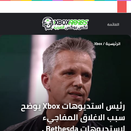
تسجيل 
ال
القائمة
الرئيسية
/
Xbox
رئيس استديوهات Xbox يوضح
سبب الاغلاق المفاجيء
لاستديوهات Bethesda .