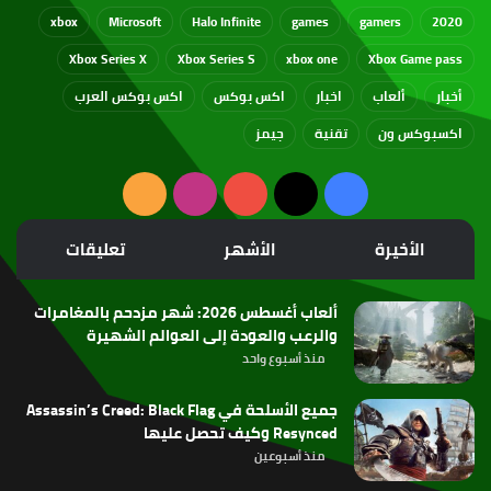
xbox
Microsoft
Halo Infinite
games
gamers
2020
Xbox Series X
Xbox Series S
xbox one
Xbox Game pass
أخبار
ألعاب
اخبار
اكس بوكس
اكس بوكس العرب
اكسبوكس ون
تقنية
جيمز
‫X
فيسبوك
‫YouTube
انستقرام
ملخص
الموقع
الأخيرة
الأشهر
تعليقات
RSS
ألعاب أغسطس 2026: شهر مزدحم بالمغامرات
والرعب والعودة إلى العوالم الشهيرة
منذ أسبوع واحد
جميع الأسلحة في Assassin’s Creed: Black Flag
Resynced وكيف تحصل عليها
منذ أسبوعين