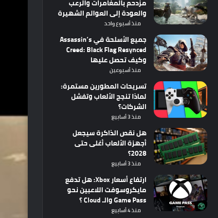
مزدحم بالمغامرات والرعب
والعودة إلى العوالم الشهيرة
منذ أسبوع واحد
جميع الأسلحة في Assassin’s
Creed: Black Flag Resynced
وكيف تحصل عليها
منذ أسبوعين
تسريحات المطورين مستمرة:
لماذا تنجح الألعاب وتفشل
الشركات؟
منذ 3 أسابيع
هل نقص الذاكرة سيجعل
أجهزة الألعاب أغلى حتى
2028؟
منذ 3 أسابيع
ارتفاع أسعار Xbox: هل تدفع
مايكروسوفت اللاعبين نحو
Game Pass والـ Cloud ؟
منذ 4 أسابيع