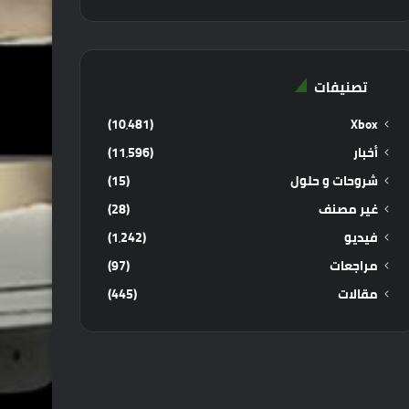
تصنيفات
(10٬481)
Xbox
أخبار
(11٬596)
شروحات و حلول
(15)
غير مصنف
(28)
فيديو
(1٬242)
مراجعات
(97)
مقالات
(445)