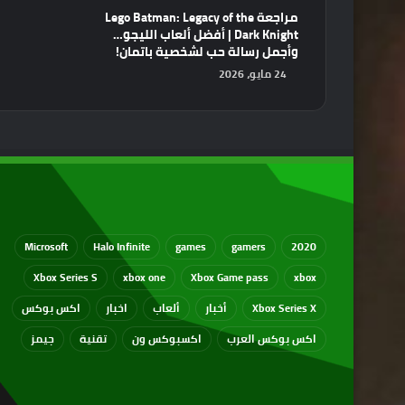
مراجعة Lego Batman: Legacy of the
Dark Knight | أفضل ألعاب الليجو…
وأجمل رسالة حب لشخصية باتمان!
24 مايو، 2026
Microsoft
Halo Infinite
games
gamers
2020
Xbox Series S
xbox one
Xbox Game pass
xbox
Xbox Series X
أخبار
ألعاب
اخبار
اكس بوكس
اكس بوكس العرب
اكسبوكس ون
تقنية
جيمز