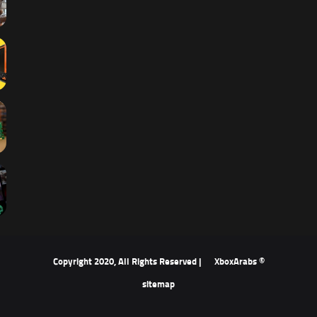
XboxArabs
© Copyright 2020, All Rights Reserved |
sitemap
‫X
فيسبوك
‫YouTube
انستقرام
ملخص