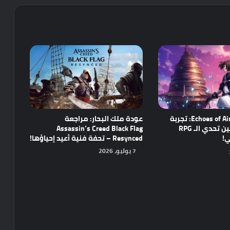
مراجعة Echoes of Aincrad: تجربة
عودة ملك البحار: مراجعة
واعدة تجمع بين تحدي الـ RPG
Assassin’s Creed Black Flag
ي!
Resynced – تحفة فنية أعيد إحياؤها!
7 يوليو، 2026