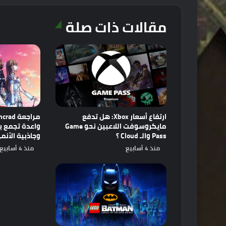
مقالات ذات صلة
ارتفاع أسعار Xbox: هل تدفع
مايكروسوفت اللاعبين نحو Game
Pass والـ Cloud ؟
وجاذبية الأنم
منذ 4 أسابيع
منذ 4 أسابيع