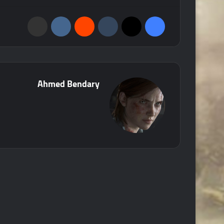
فيسبوك
‫X
‏Tumblr
‏Reddit
‏VKontakte
مشاركة عبر البريد
Ahmed Bendary