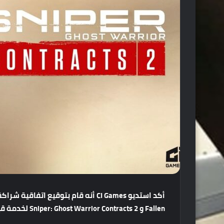
أكد
استديو
CI Games
أنه
قام
بتوقيع
اتفاقية
شراكة
Fallen
و
Sniper: Ghost Warrior Contracts 2
لخدمة
قي