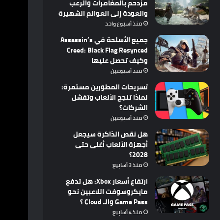
مزدحم بالمغامرات والرعب
والعودة إلى العوالم الشهيرة
منذ أسبوع واحد
جميع الأسلحة في Assassin’s
Creed: Black Flag Resynced
وكيف تحصل عليها
منذ أسبوعين
تسريحات المطورين مستمرة:
لماذا تنجح الألعاب وتفشل
الشركات؟
منذ أسبوعين
هل نقص الذاكرة سيجعل
أجهزة الألعاب أغلى حتى
2028؟
منذ 3 أسابيع
ارتفاع أسعار Xbox: هل تدفع
مايكروسوفت اللاعبين نحو
Game Pass والـ Cloud ؟
منذ 4 أسابيع