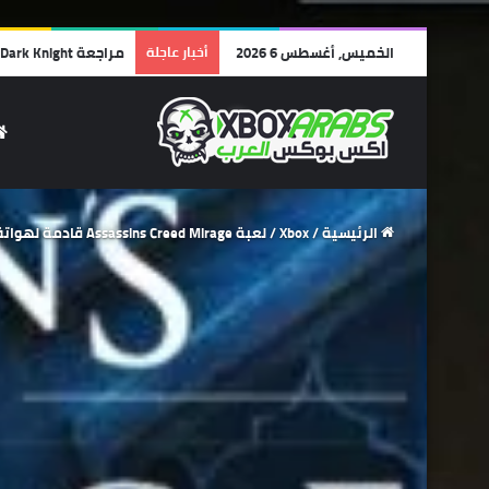
الخميس, أغسطس 6 2026
أخبار عاجلة
مراجعة Lego Batman: Legacy of the Dark Knight | أفضل ألعاب الليجو… وأجمل رسالة حب لشخصية باتمان!
الرئيسية
/
Xbox
/
لعبة Assassins Creed Mirage قادمة لهواتف ايفون وايباد .