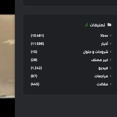
تصنيفات
(10٬481)
Xbox
أخبار
(11٬596)
شروحات و حلول
(15)
غير مصنف
(28)
فيديو
(1٬242)
مراجعات
(97)
مقالات
(445)