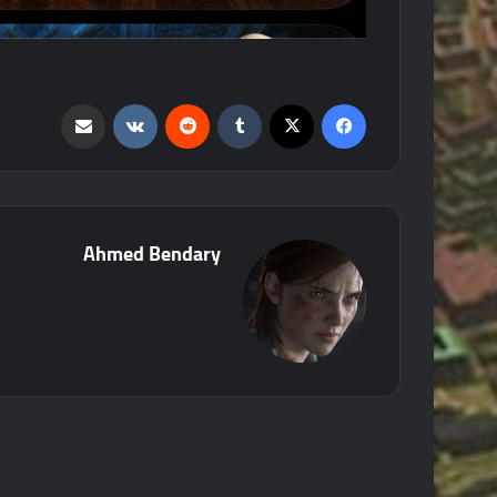
فيسبوك
‫X
‏Tumblr
‏Reddit
‏VKontakte
مشاركة عبر البريد
Ahmed Bendary