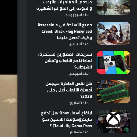
مزدحم بالمغامرات والرعب
والعودة إلى العوالم الشهيرة
منذ أسبوع واحد
جميع الأسلحة في Assassin’s
Creed: Black Flag Resynced
وكيف تحصل عليها
منذ أسبوعين
تسريحات المطورين مستمرة:
لماذا تنجح الألعاب وتفشل
الشركات؟
منذ أسبوعين
هل نقص الذاكرة سيجعل
أجهزة الألعاب أغلى حتى
2028؟
منذ 3 أسابيع
ارتفاع أسعار Xbox: هل تدفع
مايكروسوفت اللاعبين نحو
Game Pass والـ Cloud ؟
منذ 4 أسابيع