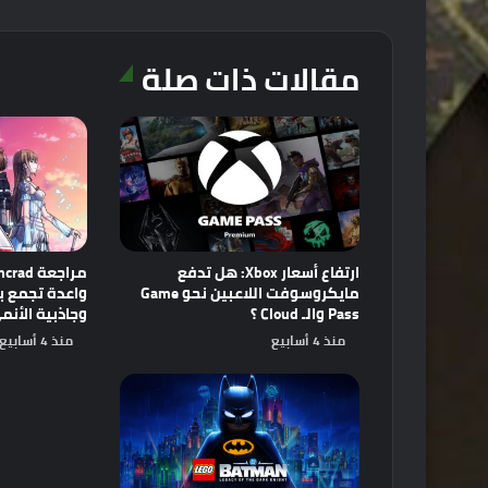
مقالات ذات صلة
ارتفاع أسعار Xbox: هل تدفع
مايكروسوفت اللاعبين نحو Game
Pass والـ Cloud ؟
وجاذبية الأنم
منذ 4 أسابيع
منذ 4 أسابيع