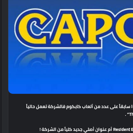
سابقاً
على
عدد
من
ألعاب
كابكوم
فالشركة
تعمل
حالياً
أم
عنوان
أصلي
جديد
كلياً
من
الشركة
!