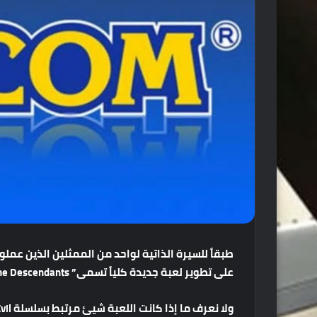
طبقاً
للسيرة
الذاتية
لواحد
من
الممثلين
الذين
عملوا
على
تطوير
لعبة
جديدة
كلياً
تسمى
” The Descendants” .
ولا
نعرف
ما
إذا
كانت
اللعبة
شيئ
مرتبط
بسلسلة
Resident Evil