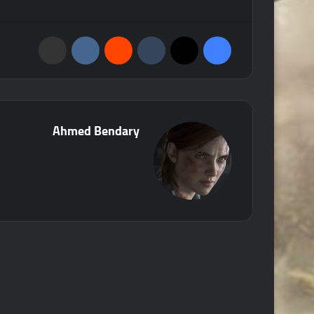
فيسبوك
‫X
‏Tumblr
‏Reddit
‏VKontakte
مشاركة عبر البريد
Ahmed Bendary