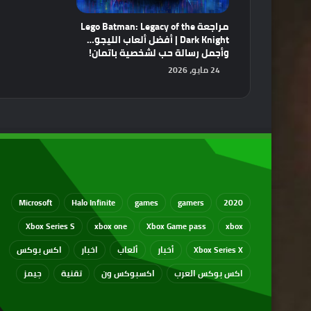
مراجعة Lego Batman: Legacy of the
Dark Knight | أفضل ألعاب الليجو…
وأجمل رسالة حب لشخصية باتمان!
24 مايو، 2026
Microsoft
Halo Infinite
games
gamers
2020
Xbox Series S
xbox one
Xbox Game pass
xbox
Xbox Series X
أخبار
ألعاب
اخبار
اكس بوكس
اكس بوكس العرب
اكسبوكس ون
تقنية
جيمز