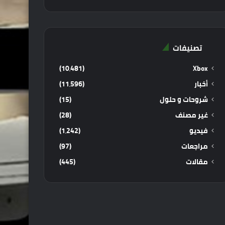
تصنيفات
(10٬481)
Xbox
أخبار
(11٬596)
شروحات و حلول
(15)
غير مصنف
(28)
فيديو
(1٬242)
مراجعات
(97)
مقالات
(445)