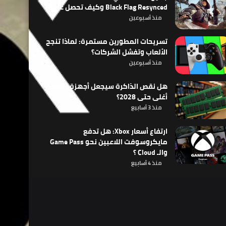
Black Flag Resynced وكيف تحصل عليها
منذ أسبوعين
تسريحات المطورين مستمرة: لماذا تنجح
الألعاب وتفشل الشركات؟
منذ أسبوعين
هل نقص الذاكرة سيجعل أجهزة الألعاب
أغلى حتى 2028؟
منذ 3 أسابيع
ارتفاع أسعار Xbox: هل تدفع
مايكروسوفت اللاعبين نحو Game Pass
والـ Cloud ؟
منذ 4 أسابيع