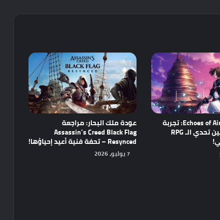
مراجعة Echoes of Aincrad: تجربة
عودة ملك البحار: مراجعة
واعدة تجمع بين تحدي الـ RPG
Assassin’s Creed Black Flag
ي!
Resynced – تحفة فنية أعيد إحياؤها!
7 يوليو، 2026