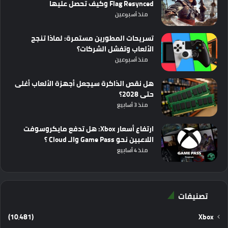
Flag Resynced وكيف تحصل عليها
منذ أسبوعين
تسريحات المطورين مستمرة: لماذا تنجح
الألعاب وتفشل الشركات؟
منذ أسبوعين
هل نقص الذاكرة سيجعل أجهزة الألعاب أغلى
حتى 2028؟
منذ 3 أسابيع
ارتفاع أسعار Xbox: هل تدفع مايكروسوفت
اللاعبين نحو Game Pass والـ Cloud ؟
منذ 4 أسابيع
تصنيفات
(10٬481)
Xbox