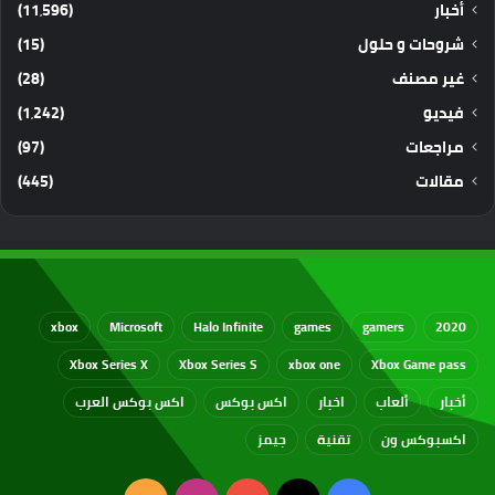
أخبار
(11٬596)
شروحات و حلول
(15)
غير مصنف
(28)
فيديو
(1٬242)
مراجعات
(97)
مقالات
(445)
xbox
Microsoft
Halo Infinite
games
gamers
2020
Xbox Series X
Xbox Series S
xbox one
Xbox Game pass
أخبار
ألعاب
اخبار
اكس بوكس
اكس بوكس العرب
اكسبوكس ون
تقنية
جيمز