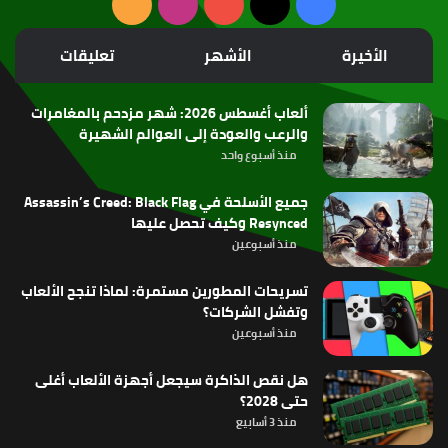
‫X
فيسبوك
‫YouTube
انستقرام
ملخص
الموقع
الأخيرة
الأشهر
تعليقات
RSS
ألعاب أغسطس 2026: شهر مزدحم بالمغامرات
والرعب والعودة إلى العوالم الشهيرة
منذ أسبوع واحد
جميع الأسلحة في Assassin’s Creed: Black Flag
Resynced وكيف تحصل عليها
منذ أسبوعين
تسريحات المطورين مستمرة: لماذا تنجح الألعاب
وتفشل الشركات؟
منذ أسبوعين
هل نقص الذاكرة سيجعل أجهزة الألعاب أغلى
حتى 2028؟
منذ 3 أسابيع