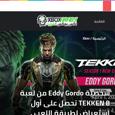
تسجيل 
ال
القائمة
الرئيسية
/
Xbox
شخصية Eddy Gordo من لعبة
TEKKEN 8 تحصل على أول
استعراض لطريقة اللعب .