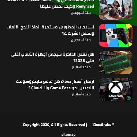
Resynced وكيف تحصل عليها
منذ أسبوعين
تسريحات المطورين مستمرة: لماذا تنجح الألعاب
وتفشل الشركات؟
منذ أسبوعين
هل نقص الذاكرة سيجعل أجهزة الألعاب أغلى
حتى 2028؟
منذ 3 أسابيع
ارتفاع أسعار Xbox: هل تدفع مايكروسوفت
اللاعبين نحو Game Pass والـ Cloud ؟
منذ 4 أسابيع
XboxArabs
© Copyright 2020, All Rights Reserved |
sitemap