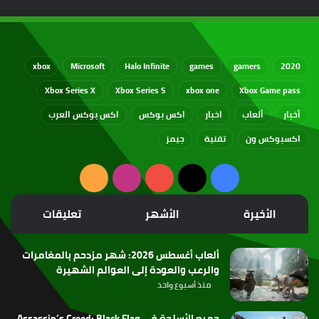
xbox
Microsoft
Halo Infinite
games
gamers
2020
Xbox Series X
Xbox Series S
xbox one
Xbox Game pass
أخبار
ألعاب
اخبار
اكس بوكس
اكس بوكس العرب
اكسبوكس ون
تقنية
جيمز
‫X
فيسبوك
‫YouTube
انستقرام
ملخص
الموقع
الأخيرة
الأشهر
تعليقات
RSS
ألعاب أغسطس 2026: شهر مزدحم بالمغامرات
والرعب والعودة إلى العوالم الشهيرة
منذ أسبوع واحد
جميع الأسلحة في Assassin’s Creed: Black Flag