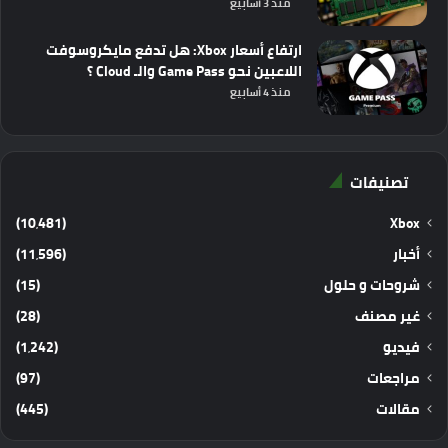
منذ 3 أسابيع
ارتفاع أسعار Xbox: هل تدفع مايكروسوفت
اللاعبين نحو Game Pass والـ Cloud ؟
منذ 4 أسابيع
تصنيفات
(10٬481)
Xbox
أخبار
(11٬596)
شروحات و حلول
(15)
غير مصنف
(28)
فيديو
(1٬242)
مراجعات
(97)
مقالات
(445)