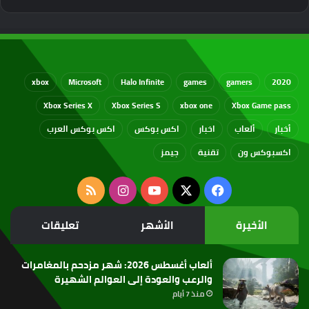
xbox
Microsoft
Halo Infinite
games
gamers
2020
Xbox Series X
Xbox Series S
xbox one
Xbox Game pass
أخبار
ألعاب
اخبار
اكس بوكس
اكس بوكس العرب
اكسبوكس ون
تقنية
جيمز
‫X
فيسبوك
‫YouTube
انستقرام
ملخص
الموقع
الأخيرة
الأشهر
تعليقات
RSS
ألعاب أغسطس 2026: شهر مزدحم بالمغامرات
والرعب والعودة إلى العوالم الشهيرة
منذ 7 أيام