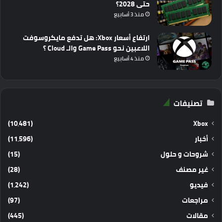
حتى 2028؟
منذ 3 أسابيع
ارتفاع أسعار Xbox: هل تدفع مايكروسوفت
اللاعبين نحو Game Pass والـ Cloud ؟
منذ 4 أسابيع
تصنيفات
(10٬481)
Xbox
أخبار
(11٬596)
شروحات و حلول
(15)
غير مصنف
(28)
فيديو
(1٬242)
مراجعات
(97)
مقالات
(445)