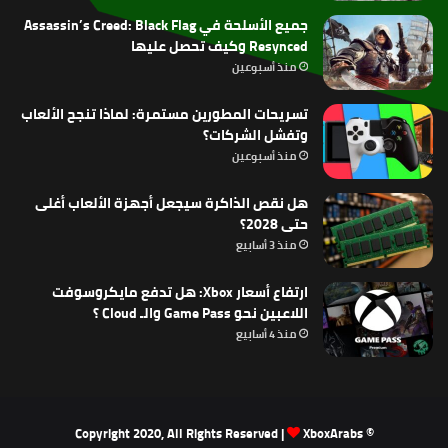
جميع الأسلحة في Assassin’s Creed: Black Flag
Resynced وكيف تحصل عليها
منذ أسبوعين
تسريحات المطورين مستمرة: لماذا تنجح الألعاب
وتفشل الشركات؟
منذ أسبوعين
هل نقص الذاكرة سيجعل أجهزة الألعاب أغلى
حتى 2028؟
منذ 3 أسابيع
ارتفاع أسعار Xbox: هل تدفع مايكروسوفت
اللاعبين نحو Game Pass والـ Cloud ؟
منذ 4 أسابيع
XboxArabs
© Copyright 2020, All Rights Reserved |