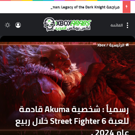
مراجعة Lego Batman: Legacy of the Dark Knight | أفضل ألعاب الليجو… وأجمل رسالة حب لشخصية باتمان!
تسجيل 
ال
القائمة
الرئيسية
/
Xbox
رسمياً : شخصية Akuma قادمة
للعبة Street Fighter 6 خلال ربيع
عام 2024 .