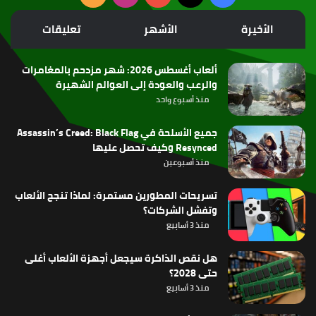
الموقع
الأخيرة
الأشهر
تعليقات
RSS
ألعاب أغسطس 2026: شهر مزدحم بالمغامرات
والرعب والعودة إلى العوالم الشهيرة
منذ أسبوع واحد
جميع الأسلحة في Assassin’s Creed: Black Flag
Resynced وكيف تحصل عليها
منذ أسبوعين
تسريحات المطورين مستمرة: لماذا تنجح الألعاب
وتفشل الشركات؟
منذ 3 أسابيع
هل نقص الذاكرة سيجعل أجهزة الألعاب أغلى
حتى 2028؟
منذ 3 أسابيع