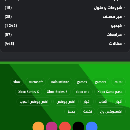
شروحات و حلول
(15)
غير مصنف
(28)
فيديو
(1٬242)
مراجعات
(97)
مقالات
(445)
xbox
Microsoft
Halo Infinite
games
gamers
2020
Xbox Series X
Xbox Series S
xbox one
Xbox Game pass
أخبار
ألعاب
اخبار
اكس بوكس
اكس بوكس العرب
اكسبوكس ون
تقنية
جيمز
‫X
فيسبوك
‫YouTube
انستقرام
ملخص