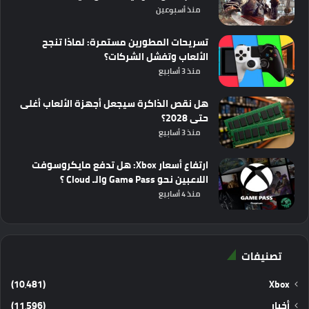
منذ أسبوعين
تسريحات المطورين مستمرة: لماذا تنجح
الألعاب وتفشل الشركات؟
منذ 3 أسابيع
هل نقص الذاكرة سيجعل أجهزة الألعاب أغلى
حتى 2028؟
منذ 3 أسابيع
ارتفاع أسعار Xbox: هل تدفع مايكروسوفت
اللاعبين نحو Game Pass والـ Cloud ؟
منذ 4 أسابيع
تصنيفات
(10٬481)
Xbox
أخبار
(11٬596)