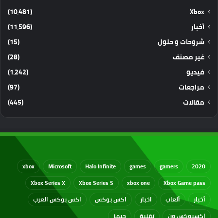
(10٬481)
Xbox
أخبار
(11٬596)
شروحات و حلول
(15)
غير مصنف
(28)
فيديو
(1٬242)
مراجعات
(97)
مقالات
(445)
xbox
Microsoft
Halo Infinite
games
gamers
2020
Xbox Series X
Xbox Series S
xbox one
Xbox Game pass
أخبار
ألعاب
اخبار
اكس بوكس
اكس بوكس العرب
اكسبوكس ون
تقنية
جيمز