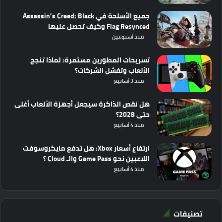
جميع الأسلحة في Assassin’s Creed: Black
Flag Resynced وكيف تحصل عليها
منذ أسبوعين
تسريحات المطورين مستمرة: لماذا تنجح
الألعاب وتفشل الشركات؟
منذ 3 أسابيع
هل نقص الذاكرة سيجعل أجهزة الألعاب أغلى
حتى 2028؟
منذ 4 أسابيع
ارتفاع أسعار Xbox: هل تدفع مايكروسوفت
اللاعبين نحو Game Pass والـ Cloud ؟
منذ 4 أسابيع
تصنيفات