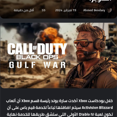
Ahmed Bendary
19 فبراير، 2024
55
أقل من دقيقة
خلال
بودكاست
Xbox
أكدت
سارة
بوند
رئيسة
قسم
Xbox
أن
ألعاب
Activision Blizzard
سيتم
اضافتها
تباعاً
لخدمة
قيم
باس
على
أن
تكون
لعبة
Diablo IV
الأولى
التي
ستشق
طريقها
للخدمة
نهاية