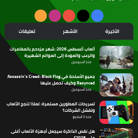
‫X
فيسبوك
‫YouTube
انستقرام
ملخص
الموقع
الأخيرة
الأشهر
تعليقات
RSS
ألعاب أغسطس 2026: شهر مزدحم بالمغامرات
والرعب والعودة إلى العوالم الشهيرة
منذ أسبوعين
جميع الأسلحة في Assassin’s Creed: Black Flag
Resynced وكيف تحصل عليها
منذ أسبوعين
تسريحات المطورين مستمرة: لماذا تنجح الألعاب
وتفشل الشركات؟
منذ 3 أسابيع
هل نقص الذاكرة سيجعل أجهزة الألعاب أغلى
حتى 2028؟